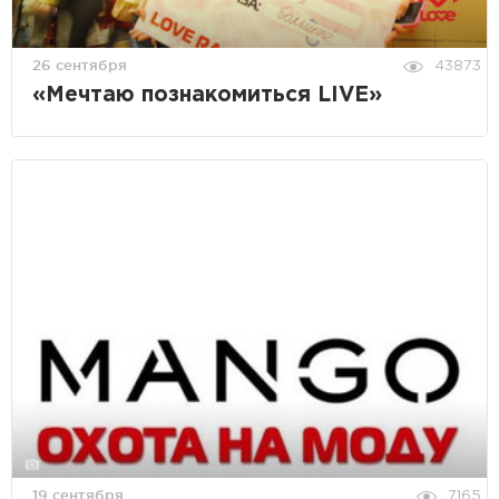
26 сентября
43873
«Мечтаю познакомиться LIVE»
19 сентября
7165