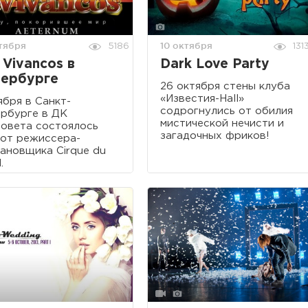
ктября
10 октября
5186
131
 Vivancos в
Dark Love Party
ербурге
26 октября стены клуба
«Известия-Hall»
ября в Санкт-
содрогнулись от обилия
рбурге в ДК
мистической нечисти и
овета состоялось
загадочных фриков!
от режиссера-
ановщика Cirque du
.