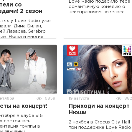
Love Radio подарило тебе
тели со
романтичную комедию о
здами! 2 сезон
неисправимом ловеласе.
стях у Love Radio уже
вали: Дима Билан,
ей Лазарев, Serebro,
им, Нюша и многие
ие!
ентября
19 августа
6859
88
еты на концерт!
Приходи на концерт
Нюши
ентября в клубе «16
» состоялась
2 ноября в Crocus City Hall
ентация группы в
при поддержке Love Radio
м звучании.