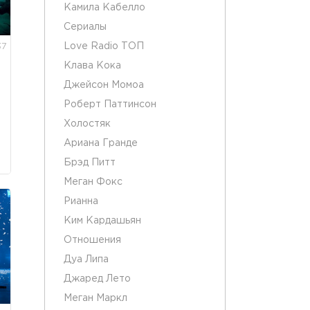
Камила Кабелло
Сериалы
Love Radio ТОП
37
Клава Кока
Джейсон Момоа
Роберт Паттинсон
Холостяк
Ариана Гранде
Брэд Питт
Меган Фокс
Рианна
Ким Кардашьян
Отношения
Дуа Липа
Джаред Лето
Меган Маркл