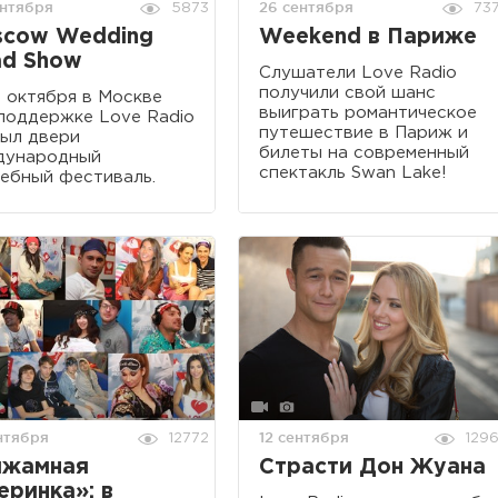
ентября
26 сентября
5873
73
scow Wedding
Weekend в Париже
d Show
Слушатели Love Radio
получили свой шанс
6 октября в Москве
выиграть романтическое
поддержке Love Radio
путешествие в Париж и
ыл двери
билеты на современный
дународный
спектакль Swan Lake!
ебный фестиваль.
нтября
12 сентября
12772
129
ижамная
Страсти Дон Жуана
еринка»: в