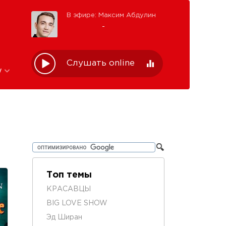
В эфире: Максим Абдулин
-
Слушать online
w
Топ темы
КРАСАВЦЫ
BIG LOVE SHOW
Эд Ширан