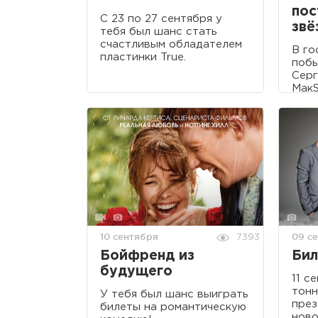
пос
С 23 по 27 сентября у
звё
тебя был шанс стать
счастливым обладателем
В го
пластинки True.
побы
Серг
МакS
друг
10 сентября
09 с
7393
Бойфренд из
Бил
будущего
11 с
тонн
У тебя был шанс выиграть
през
билеты на романтическую
ново