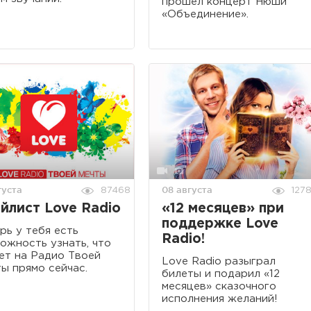
прошел концерт Нюши
«Объединение».
густа
08 августа
87468
127
йлист Love Radio
«12 месяцев» при
поддержке Love
рь у тебя есть
Radio!
ожность узнать, что
ет на Радио Твоей
Love Radio разыграл
ы прямо сейчас.
билеты и подарил «12
месяцев» сказочного
исполнения желаний!