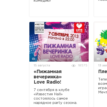
комедию!
15 августа
13 ав
18575
«Пижамная
Пле
вечеринка»
Тепе
Love Radio!
возм
игра
7 сентября в клубе
Мечт
«Известия Hall»
состоялось самое
нарядное party сезона.