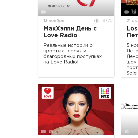
13 ноября
21 о
3775
МакХэппи День с
Los
Love Radio
Пет
Реальные истории о
5 но
простых героях и
Пете
благородных поступках
Ленс
на Love Radio!
шоу 
пост
Soleil