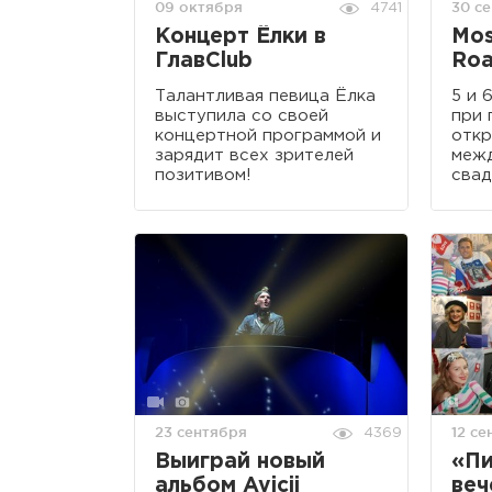
09 октября
30 с
4741
Концерт Ёлки в
Mo
ГлавClub
Roa
Талантливая певица Ёлка
5 и 
выступила со своей
при 
концертной программой и
откр
зарядит всех зрителей
меж
позитивом!
свад
23 сентября
12 се
4369
Выиграй новый
«П
альбом Avicii
веч