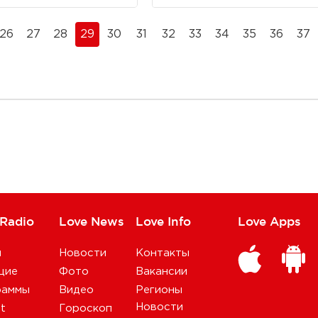
26
27
28
29
30
31
32
33
34
35
36
37
 Radio
Love News
Love Info
Love Apps
и
Новости
Контакты
щие
Фото
Вакансии
раммы
Видео
Регионы
Новости
st
Гороскоп