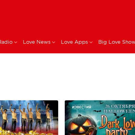
Radio
Love News
Love Apps
Big Love Sho