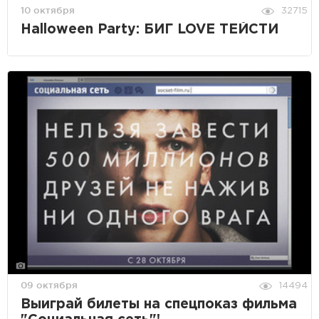
10 октября
32715
Halloween Party: БИГ LOVE ТЕЙСТИ
09 октября
14494
Выиграй билеты на спецпоказ фильма