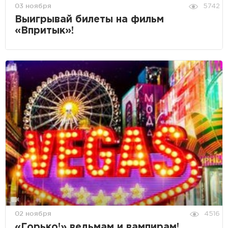
03 ноября
5742
Выигрывай билеты на фильм
«Впритык»!
02 ноября
4516
«Горько!» ведьмам и вампирам!