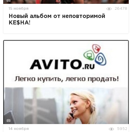
15 ноября
26478
Новый альбом от неповторимой
KE$HA!
14 ноября
5952