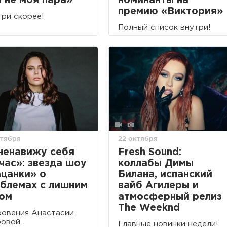
 не моя пара»
номинанты на
премию «Виктория»
ри скорее!
Полный список внутри!
ктября
22 октября
ненавижу себя
Fresh Sound:
час»: звезда шоу
коллабы Димы
цанки» о
Билана, испанский
блемах с лишним
вайб Агилеры и
ом
атмосферный релиз
The Weeknd
овения Анастасии
овой.
Главные новинки недели!