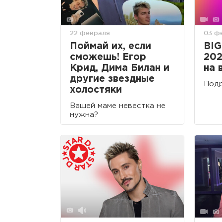
22 февраля
03 ф
Поймай их, если
BI
сможешь! Егор
202
Крид, Дима Билан и
на 
другие звездные
Подр
холостяки
Вашей маме невестка не
нужна?