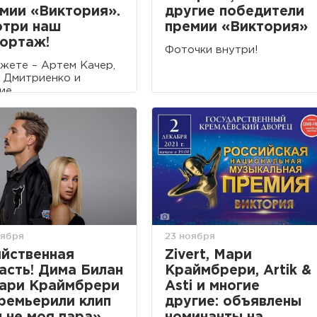
мии «Виктория».
другие победители
три наш
премии «Виктория»
ортаж!
Фоточки внутри!
жете – Артем Качер,
 Дмитриенко и
ие.
оября
23 ноября
йственная
Zivert, Мари
асть! Дима Билан
Краймбрери, Artik &
ари Краймбрери
Asti и многие
ремьерили клип
другие: объявлены