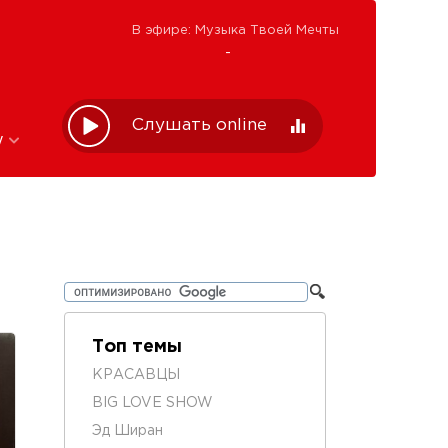
В эфире: Музыка Твоей Мечты
-
Слушать online
w
Топ темы
КРАСАВЦЫ
BIG LOVE SHOW
Эд Ширан