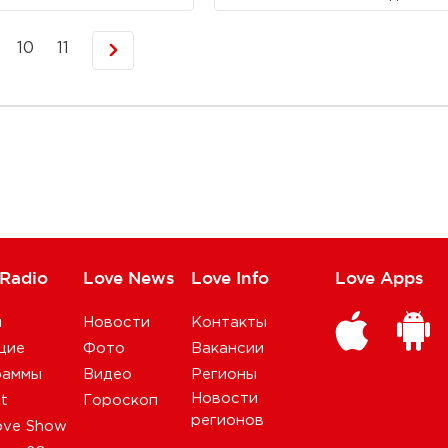
10
11
 Radio
Love News
Love Info
Love Apps
и
Новости
Контакты
щие
Фото
Вакансии
раммы
Видео
Регионы
Новости
st
Гороскоп
регионов
ove Show