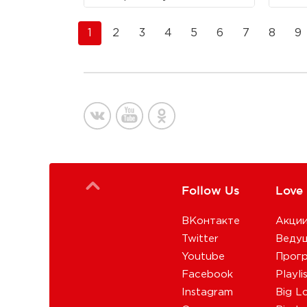
1
2
3
4
5
6
7
8
9
Follow Us
Love
ВКонтакте
Акци
Twitter
Веду
Youtube
Прог
Facebook
Playli
Instagram
Big L