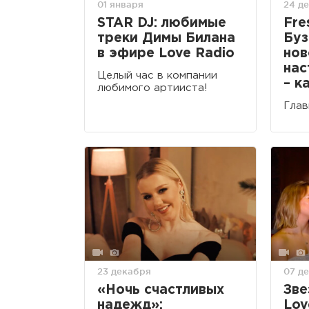
01 января
24 д
STAR DJ: любимые
Fre
треки Димы Билана
Буз
в эфире Love Radio
нов
нас
Целый час в компании
– к
любимого артииста!
Глав
23 декабря
07 д
«Ночь счастливых
Зве
надежд»:
Lov