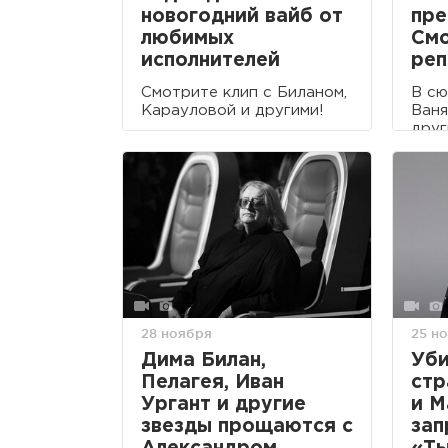
новогодний вайб от
пре
любимых
Смо
исполнителей
реп
Смотрите клип с Биланом,
В сю
Карауловой и другими!
Ваня
друг
28 ноября
25 н
Дима Билан,
Уби
Пелагея, Иван
стр
Ургант и другие
и М
звезды прощаются с
зап