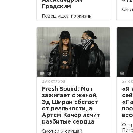
Александром
«Ты
Градским
Смот
Певец ушел из жизни.
29 октября
27 о
Fresh Sound: Мот
«Я 
зажигает с женой,
сей
Эд Ширан сбегает
«Па
от реальности, а
про
Артем Качер лечит
вес
разбитые сердца
Откр
Петр
Смотри и слушай!