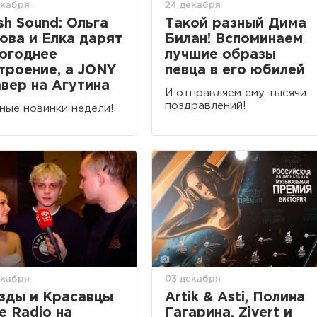
екабря
24 декабря
sh Sound: Ольга
Такой разный Дима
ова и Елка дарят
Билан! Вспоминаем
огоднее
лучшие образы
троение, а JONY
певца в его юбилей
авер на Агутина
И отправляем ему тысячи
поздравлений!
ные новинки недели!
екабря
03 декабря
зды и Красавцы
Artik & Asti, Полина
e Radio на
Гагарина, Zivert и