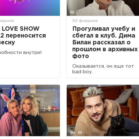
евраля
02 февраля
G LOVE SHOW
Прогуливал учебу и
2 переносится
сбегал в клуб. Дима
весну
Билан рассказал о
прошлом в архивных
обности внутри!
фото
Оказывается, он еще тот
bad boy.