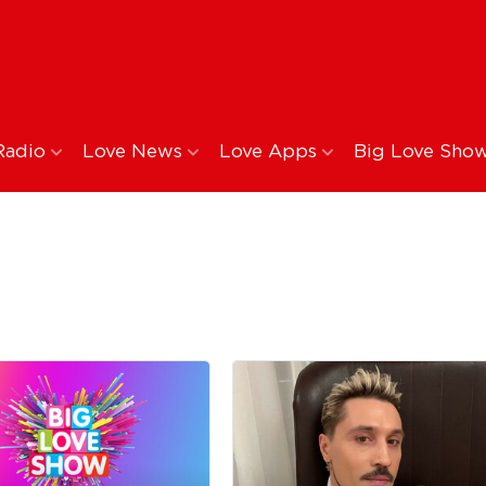
Radio
Love News
Love Apps
Big Love Sho