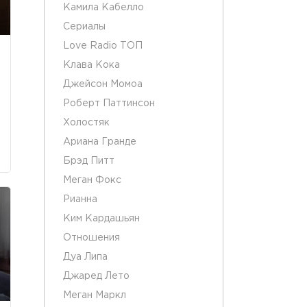
Камила Кабелло
Сериалы
Love Radio ТОП
Клава Кока
Джейсон Момоа
Роберт Паттинсон
Холостяк
Ариана Гранде
Брэд Питт
Меган Фокс
Рианна
Ким Кардашьян
Отношения
Дуа Липа
Джаред Лето
Меган Маркл