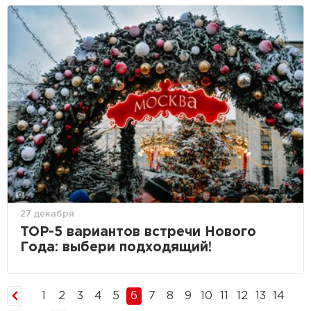
27 декабря
TOP-5 вариантов встречи Нового
Года: выбери подходящий!
1
2
3
4
5
6
7
8
9
10
11
12
13
14