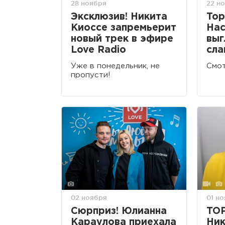
28 ноября
22 н
Эксклюзив! Никита
Top
Киоссе запремьерит
Нас
новый трек в эфире
выг
Love Radio
сла
Уже в понедельник, не
Смот
пропусти!
02 ноября
01 н
Сюрприз! Юлианна
TOP
Караулова приехала
Ник