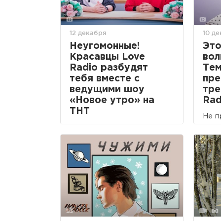
12 декабря
10 д
Неугомонные!
Это
Красавцы Love
вол
Radio разбудят
Тем
тебя вместе с
пре
ведущими шоу
тре
«Новое утро» на
Rad
ТНТ
Не п
Уже завтра, не пропусти!