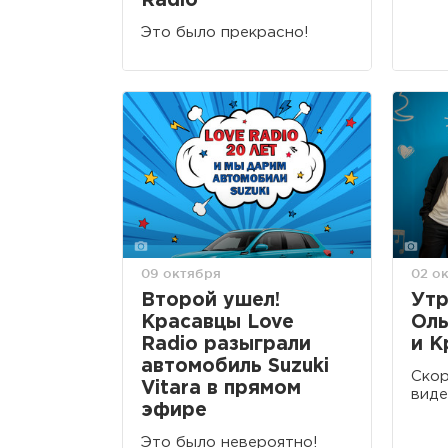
Radio
Это было прекрасно!
09 октября
02 о
Второй ушел!
Утр
Красавцы Love
Оль
Radio разыграли
и К
автомобиль Suzuki
Скор
Vitara в прямом
виде
эфире
Это было невероятно!