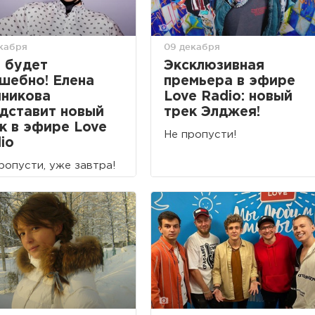
екабря
09 декабря
 будет
Эксклюзивная
шебно! Елена
премьера в эфире
никова
Love Radio: новый
дставит новый
трек Элджея!
к в эфире Love
Не пропусти!
io
ропусти, уже завтра!