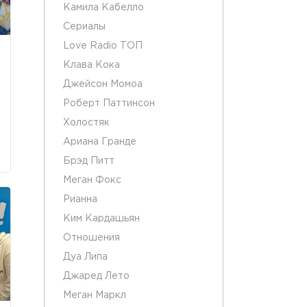
Камила Кабелло
Сериалы
Love Radio ТОП
Клава Кока
Джейсон Момоа
Роберт Паттинсон
Холостяк
Ариана Гранде
Брэд Питт
Меган Фокс
Рианна
Ким Кардашьян
Отношения
Дуа Липа
Джаред Лето
Меган Маркл