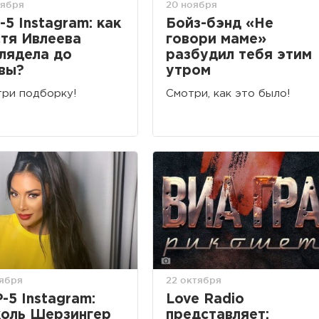
оября
20 ноября
-5 Instagram: как
Бойз-бэнд «Не
тя Ивлеева
говори маме»
лядела до
разбудил тебя этим
вы?
утром
ри подборку!
Смотри, как это было!
оября
22 октября
-5 Instagram:
Love Radio
оль Шерзингер
представляет: