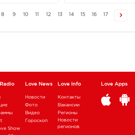
8
9
10
11
12
13
14
15
16
17
 Radio
Love News
Love Info
Love Apps
и
Новости
Контакты
щие
Фото
Вакансии
раммы
Видео
Регионы
Новости
st
Гороскоп
регионов
ove Show