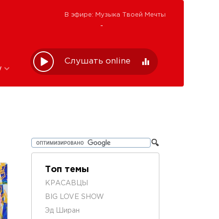
В эфире: Музыка Твоей Мечты
-
Слушать online
w
Топ темы
КРАСАВЦЫ
BIG LOVE SHOW
Эд Ширан