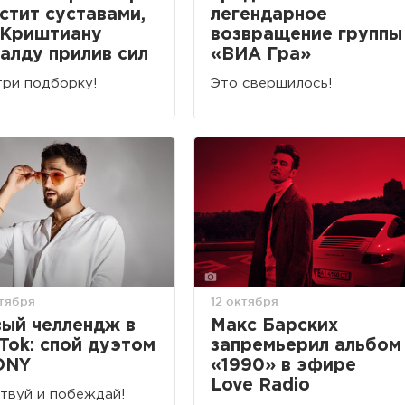
стит суставами,
легендарное
 Криштиану
возвращение группы
алду прилив сил
«ВИА Гра»
ри подборку!
Это свершилось!
ктября
12 октября
ый челлендж в
Макс Барских
 Tok: спой дуэтом
запремьерил альбом
ONY
«1990» в эфире
Love Radio
твуй и побеждай!