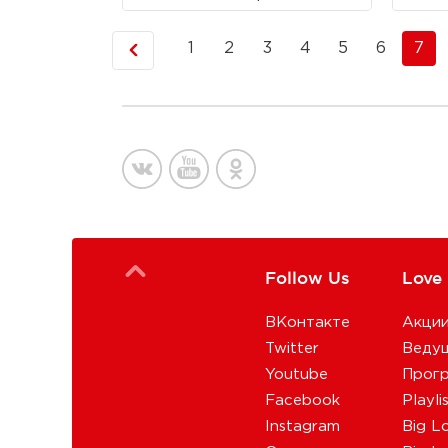
1
2
3
4
5
6
7
Follow Us
Love
ВКонтакте
Акци
Twitter
Веду
Youtube
Прог
Facebook
Playli
Instagram
Big L