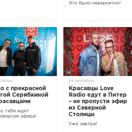
Это было невероятно!
ктября
24 сентября
о с прекрасной
Красавцы Love
гой Серябкиной
Radio едут в Питер
расавцами
– не пропусти эфир
из Северной
о тебя ждет
Столицы
оверсия эфира!
Уже завтра!