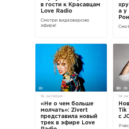
в гости к Красавцам
хру
Love Radio
а у
Рон
Смотри видеоверсию
эфира!
Смот
16 октября
14 о
«Не о чем больше
Нов
молчать»: Zivert
Tik
представила новый
с J
трек в эфире Love
Учас