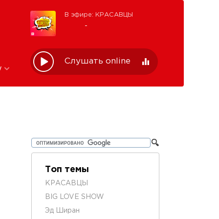
В эфире: КРАСАВЦЫ
-
Слушать online
w
Топ темы
КРАСАВЦЫ
BIG LOVE SHOW
Эд Ширан