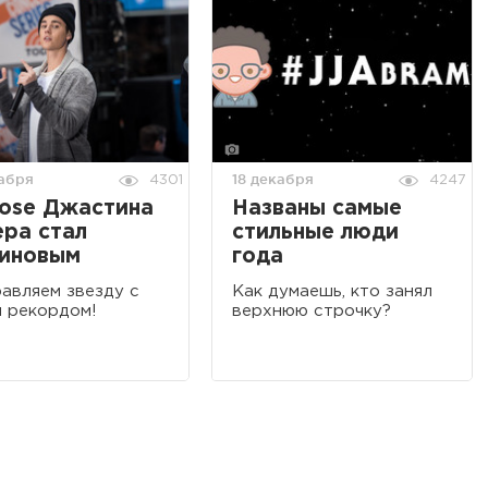
абря
18 декабря
4301
4247
ose Джастина
Названы самые
ра стал
стильные люди
тиновым
года
авляем звезду с
Как думаешь, кто занял
 рекордом!
верхнюю строчку?