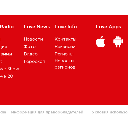
 Radio
Love News
Love Info
Love Apps
и
Новости
Контакты
щие
Фото
Вакансии
раммы
Видео
Регионы
Новости
st
Гороскоп
регионов
ove Show
ove 20
dia
Информация для правообладателей
Условия использо