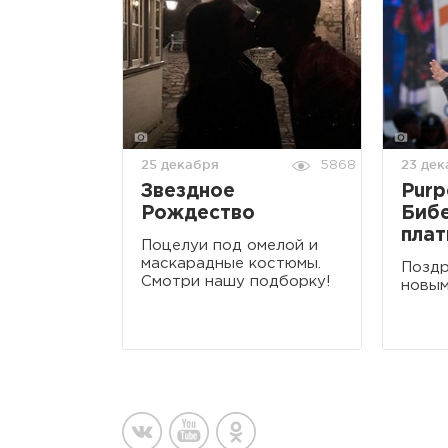
25 декабря
23 дек
5868
Звездное
Purp
Рождество
Бибе
пла
Поцелуи под омелой и
маскарадные костюмы.
Поздр
Смотри нашу подборку!
новым