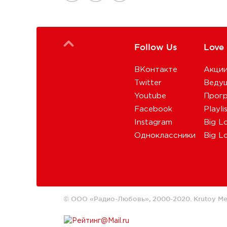
Follow Us
Love
ВКонтакте
Акци
Twitter
Веду
Youtube
Прог
Facebook
Playli
Instagram
Big L
Одноклассники
Big L
© ООО «Радио-Любовь», 2000-2020.
Krutoy Me