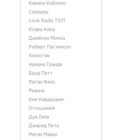
Камила Кабелло
Сериалы
Love Radio ТОП
Клава Кока
Джейсон Момоа
Роберт Паттинсон
Холостяк
Ариана Гранде
Брэд Питт
Меган Фокс
Рианна
Ким Кардашьян
Отношения
Дуа Липа
Джаред Лето
Меган Маркл