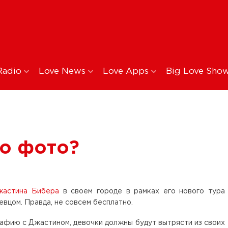
Radio
Love News
Love Apps
Big Love Sho
но фото?
жастина Бибера
в своем городе в рамках его нового тура
певцом. Правда, не совсем бесплатно.
афию с Джастином, девочки должны будут вытрясти из своих