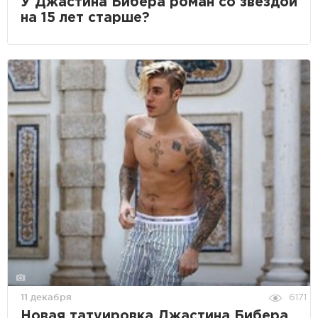
У Джастина Бибера роман со звездой
на 15 лет старше?
11 декабря
6171
Новая татуировка Джастина Бибера