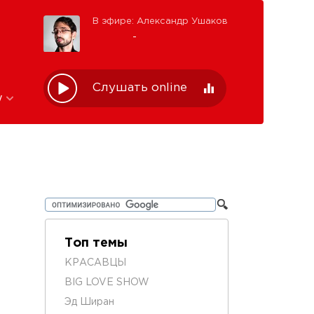
В эфире: Александр Ушаков
-
Слушать online
w
Топ темы
КРАСАВЦЫ
BIG LOVE SHOW
Эд Ширан