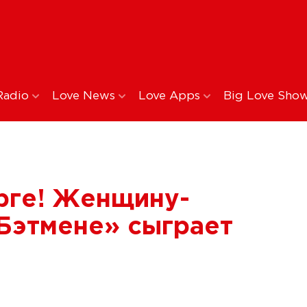
Radio
Love News
Love Apps
Big Love Sho
рге! Женщину-
Бэтмене» сыграет