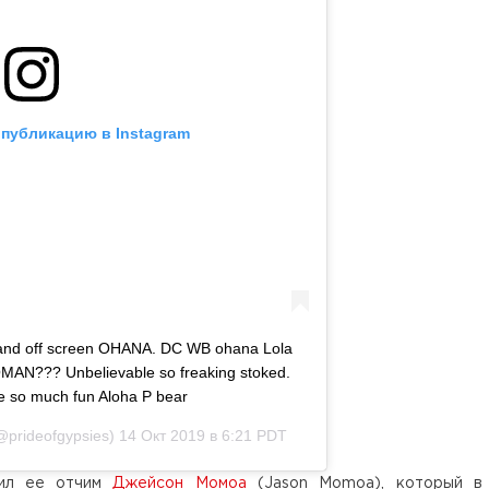
 публикацию в Instagram
n and off screen OHANA. DC WB ohana Lola
OMAN??? Unbelievable so freaking stoked.
e so much fun Aloha P bear
prideofgypsies)
14 Окт 2019 в 6:21 PDT
вил ее отчим
Джейсон Момоа
(Jason Momoa), который в