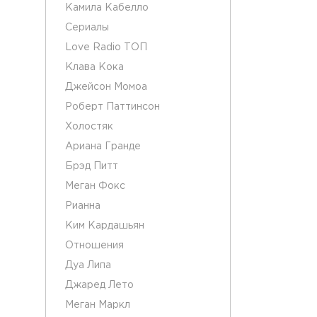
Камила Кабелло
Сериалы
Love Radio ТОП
Клава Кока
Джейсон Момоа
Роберт Паттинсон
Холостяк
Ариана Гранде
Брэд Питт
Меган Фокс
Рианна
Ким Кардашьян
Отношения
Дуа Липа
Джаред Лето
Меган Маркл