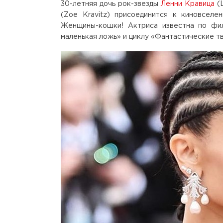
30-летняя дочь рок-звезды
Ленни Кравица
(L
(Zoe Kravitz) присоединится к киновселе
Женщины-кошки! Актриса известна по фил
маленькая ложь» и циклу «Фантастические тв