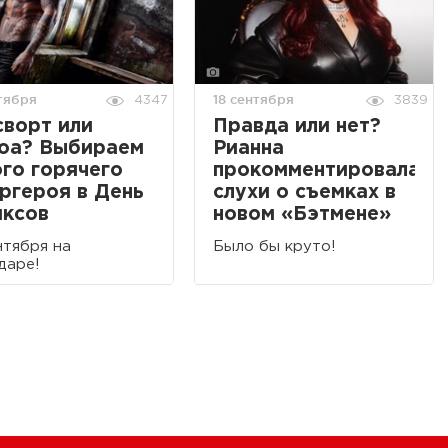
тября
18 сентября
4347
3839
ворт или
Правда или нет?
оа? Выбираем
Рианна
го горячего
прокомментировала
ргероя в День
слухи о съемках в
иксов
новом «Бэтмене»
нтября на
Было бы круто!
даре!