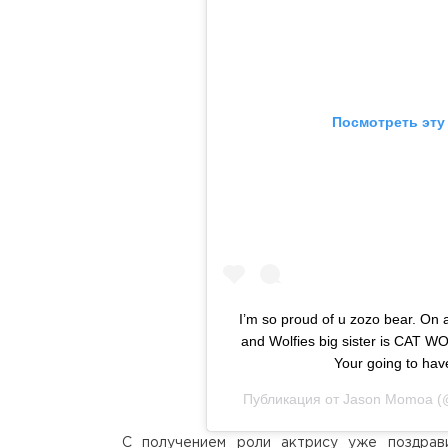
Посмотреть эту
I’m so proud of u zozo bear. O
and Wolfies big sister is CAT W
Your going to hav
Публикация от
Jason Momoa
(@
С получением роли актрису уже поздра