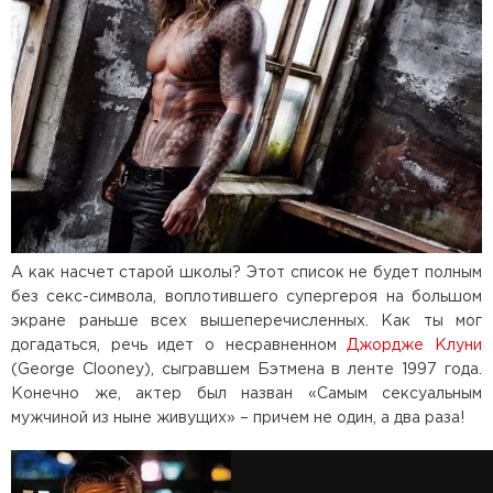
А как насчет старой школы? Этот список не будет полным
без секс-символа, воплотившего супергероя на большом
экране раньше всех вышеперечисленных. Как ты мог
догадаться, речь идет о несравненном
Джордже Клуни
(George Clooney), сыгравшем Бэтмена в ленте 1997 года.
Конечно же, актер был назван «Самым сексуальным
мужчиной из ныне живущих» – причем не один, а два раза!