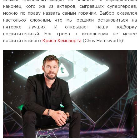
наконец, кого же из актеров, сыгравших супергероев,
можно по праву назвать самым горячим. Выбор оказался
настолько сложным, что мы решили остановиться на
пятерке лучших. И открывает нашу подборку
восхитительный Бог грома в исполнении не менее
восхитительного
Криса Хемсворта
(Chris Hemsworth)!