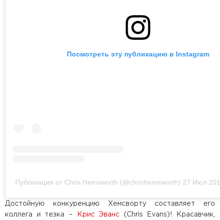
Посмотреть эту публикацию в Instagram
Публикация от Chris Hemsworth (@chrishemsworth)
27 Июл 201
Достойную конкуренцию Хемсворту составляет его
коллега и тезка –
Крис Эванс
(Chris Evans)! Красавчик,