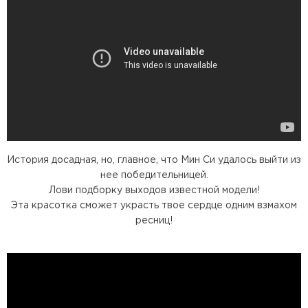
История досадная, но, главное, что Мин Си удалось выйти из
нее победительницей.
Лови подборку выходов известной модели!
Эта красотка сможет украсть твое сердце одним взмахом
ресниц!