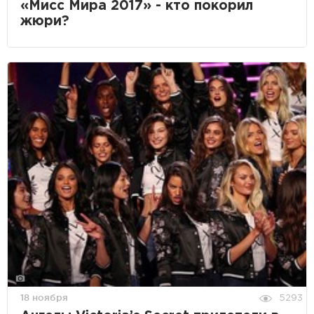
«Мисс Мира 2017» - кто покорил
жюри?
18 ноября
5293