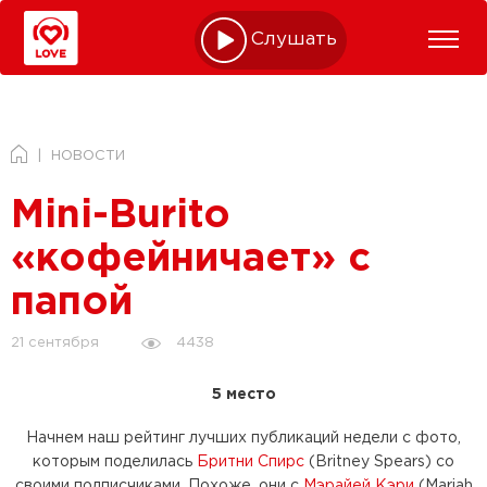
Слушать online
НОВОСТИ
Mini-Burito
«кофейничает» с
папой
4438
21 сентября
5 место
Начнем наш рейтинг лучших публикаций недели с фото,
которым поделилась
Бритни Спирс
(Britney Spears) со
своими подписчиками. Похоже, они с
Мэрайей Кэри
(Mariah