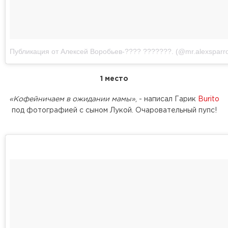
Публикация от Алексей Воробьев-???? ???????. (@mr.alexsparr
1 место
«Кофейничаем в ожидании мамы»
, - написал Гарик
Burito
под фотографией с сыном Лукой. Очаровательный пупс!