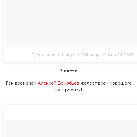
Публикация от badgalriri (@badgalriri)
Сен 20 2017 в
2 место
Тем временем
Алексей Воробьев
желает всем хорошего
настроения!