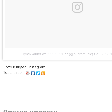
Публикация от ??? ?u??T?? (@buritomusic)
Сен 20 201
Фото и видео: Instagram
Поделиться: