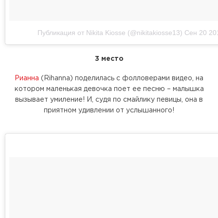
Публикация от Nikita Kiosse (@nikitakiosse13)
Сен 20 20
3 место
Рианна
(Rihanna) поделилась с фолловерами видео, на
котором маленькая девочка поет ее песню – малышка
вызывает умиление! И, судя по смайлику певицы, она в
приятном удивлении от услышанного!