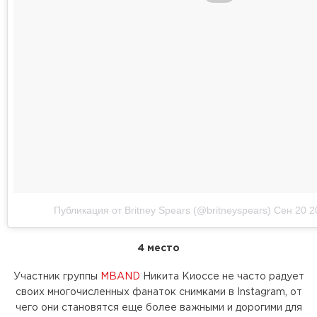
Публикация от Britney Spears (@britneyspears)
Сен 20 2
4 место
Участник группы
MBAND
Никита Киоссе не часто радует
своих многочисленных фанаток снимками в Instagram, от
чего они становятся еще более важными и дорогими для