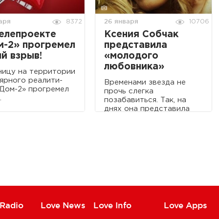
аря
26 января
8372
10706
елепроекте
Ксения Собчак
м-2» прогремел
представила
й взрыв!
«молодого
любовника»
ницу на территории
ярного реалити-
Временами звезда не
Дом-2» прогремел
прочь слегка
.
позабавиться. Так, на
днях она представила
публике «молодого
любовника».
 Radio
Love News
Love Info
Love Apps