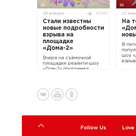
28 января
27 янв
10340
Стали известны
На т
новые подробности
«До
взрыва на
новы
площадке
В пят
«Дома-2»
попул
шоу «
Вчера на съёмочной
взрыв
площадке реалити-шоу
«Дом-2» прогремел
взрыв.
Follow Us
Love