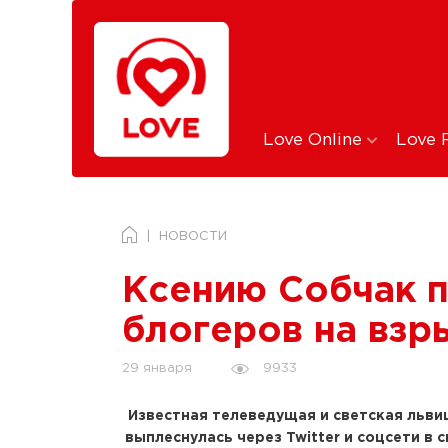
Love Online
Love 
НОВОСТИ
Ксению Собчак п
блогеров на взр
9933
29 января
Известная телеведущая и светская льв
выплеснулась через Twitter и соцсети в