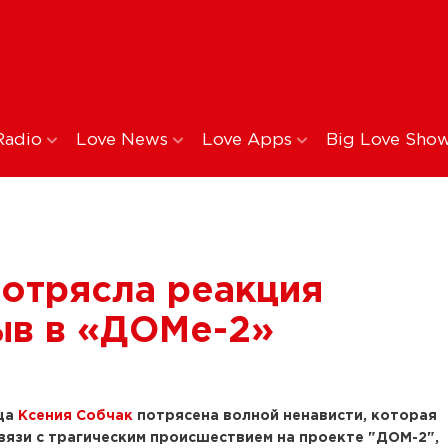
Radio
Love News
Love Apps
Big Love Sho
отрясла реакция
ыв в «ДОМе-2»
ица
Ксения Собчак
потрясена волной ненависти, которая
 связи с трагическим происшествием на проекте "ДОМ-2",