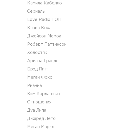
Камила Кабелло
Сериалы
Love Radio ТОП
Клава Кока
Джейсон Момоа
Роберт Паттинсон
Холостяк
Ариана Гранде
Брэд Питт
Меган Фокс
Рианна
Ким Кардашьян
Отношения
Дуа Липа
Джаред Лето
Меган Маркл