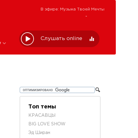
В эфире: Музыка Твоей Мечты
-
Слушать online
w
Топ темы
КРАСАВЦЫ
BIG LOVE SHOW
Эд Ширан