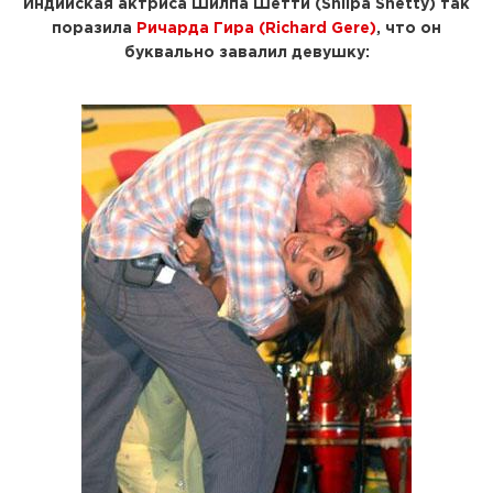
Индийская актриса
Шилпа Шетти (Shilpa Shetty)
так
поразила
Ричарда Гира (Richard Gere)
, что он
буквально завалил девушку: