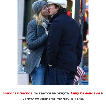
Николай Басков
пытается чмокнуть
Анну Семенович
в
самую ее знаменитую часть тела: