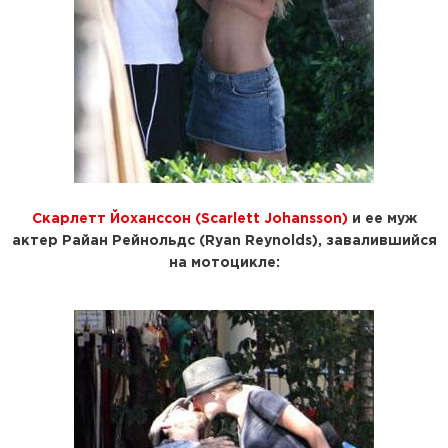
Скарлетт Йоханссон (Scarlett Johansson)
и ее муж
актер
Райан Рейнольдс (Ryan Reynolds)
, завалившийся
на мотоцикле: