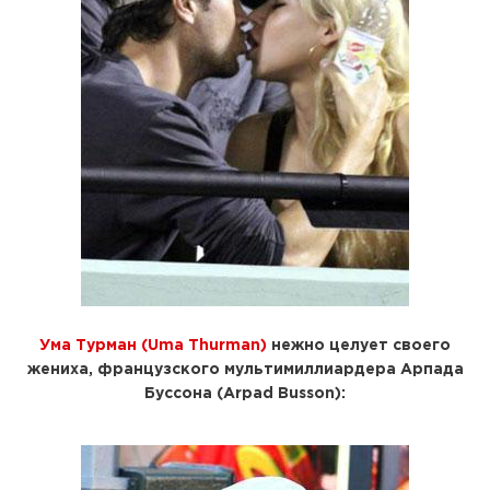
Ума Турман (Uma Thurman)
нежно целует своего
жениха, французского мультимиллиардера
Арпада
Буссона (Arpad Busson)
: