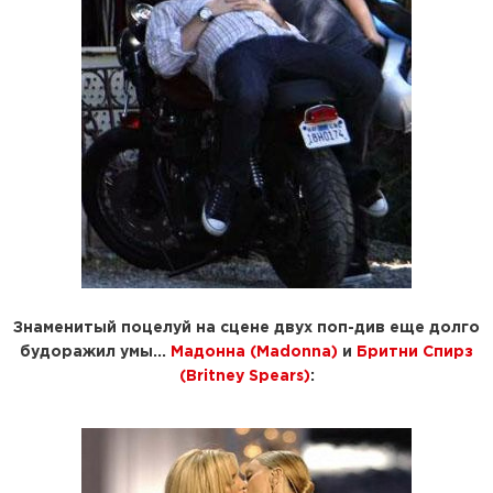
Знаменитый поцелуй на сцене двух поп-див еще долго
будоражил умы...
Мадонна (Madonna)
и
Бритни Спирз
(Britney Spears)
: