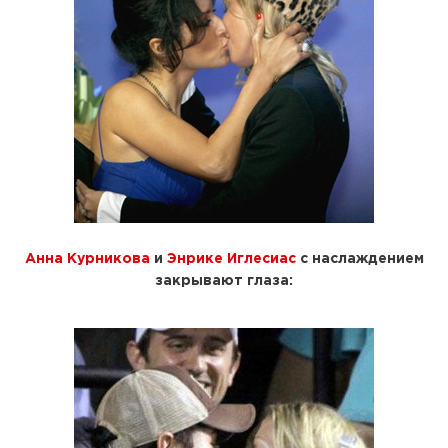
Анна Курникова
и
Энрике Иглесиас
с наслаждением
закрывают глаза: