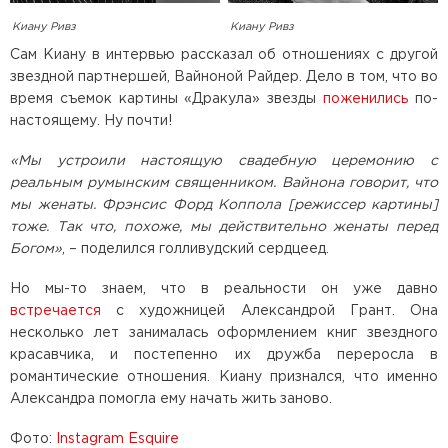
Киану Ривз
Киану Ривз
Сам Киану в интервью рассказал об отношениях с другой
звездной партнершей, Вайноной Райдер. Дело в том, что во
время съемок картины «Дракула» звезды
поженились
по-
настоящему. Ну почти!
«Мы устроили настоящую свадебную церемонию с
реальным румынским священником. Вайнона говорит, что
мы женаты. Фрэнсис Форд Коппола [режиссер картины]
тоже. Так что, похоже, мы действительно женаты перед
Богом»
, – поделился голливудский сердцеед.
Но мы-то знаем, что в реальности он уже давно
встречается
с художницей Александрой Грант. Она
несколько лет занималась оформлением книг звездного
красавчика, и постепенно их дружба переросла в
романтические отношения. Киану признался, что именно
Александра помогла ему начать жить заново.
Фото:
Instagram Esquire