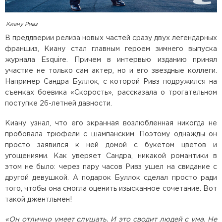
Киану Ривз
В преддверии релиза новых частей сразу двух легендарных
франшиз, Киану стал главным героем зимнего выпуска
журнала Esquire. Причем в интервью изданию принял
участие не только сам актер, но и его звездные коллеги.
Например Сандра Буллок, с которой Ривз подружился на
съемках боевика «Скорость», рассказала о трогательном
поступке 26-летней давности.
Киану узнал, что его экранная возлюбленная никогда не
пробовала трюфели с шампанским. Поэтому однажды он
просто заявился к ней домой с букетом цветов и
угощениями. Как уверяет Сандра, никакой романтики в
этом не было: через пару часов Ривз ушел на свидание с
другой девушкой. А подарок Буллок сделал просто ради
того, чтобы она смогла оценить изысканное сочетание. Вот
такой джентльмен!
«Он отлично умеет слушать. И это сводит людей с ума. Не