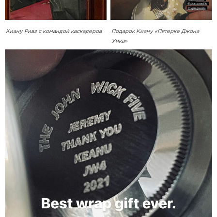
Киану Ривз с командой каскадеров
Подарок Киану «Пятерке Джона
Уика»