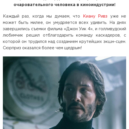
очаровательного человека в киноиндустрии!
Каждый раз, когда мы думаем, что
Киану Ривз
уже не
может быть милее, он умудряется всех удивить. На днях
завершились съемки фильма «Джон Уик 4», и голливудский
любимчик решил отблагодарить команду каскадеров, с
которой он трудился над созданием крутейших экшн-сцен.
Сюрприз оказался более чем щедрым!