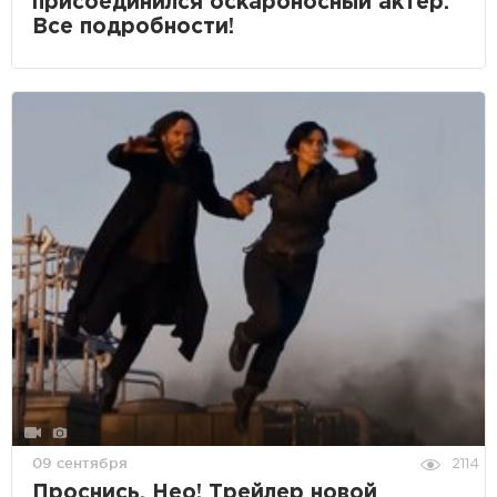
присоединился оскароносный актер.
Все подробности!
09 сентября
2114
Проснись, Нео! Трейлер новой