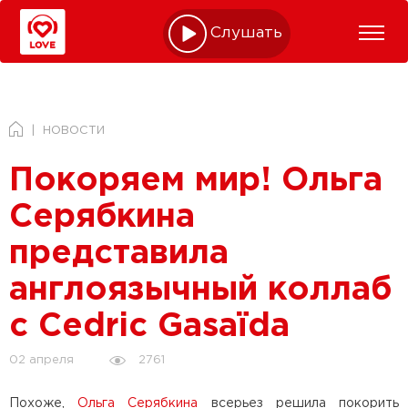
Слушать online
НОВОСТИ
Покоряем мир! Ольга
Серябкина
представила
англоязычный коллаб
с Cedric Gasaïda
2761
02 апреля
Похоже,
Ольга Серябкина
всерьез решила покорить