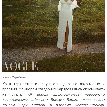
Ольга Серябкина
Хотя торжество и получилось довольно лаконичным и
простым, с выбором свадебных нарядов Ольга скромничать
не стала.
«Я всегда вдохновлялась невероятно
женственными образами Брижит Бардо, классическим
стилем Одри Хепберн и Кэролин Бессетт-Кеннеди,