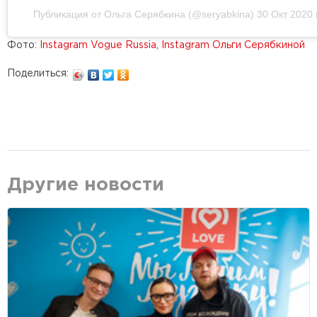
Публикация от Ольга Серябкина (@seryabkina)
30 Окт 2020 
Фото:
Instagram Vogue Russia
,
Instagram Ольги Серябкиной
Поделиться:
Другие новости