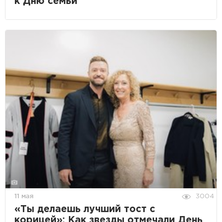
к Дню семьи
11 мая
3004
«Ты делаешь лучший тост с
корицей»: Как звезды отмечали День