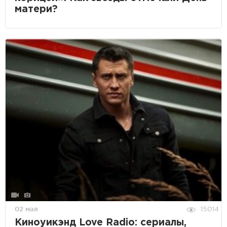
матери?
02 мая
15014
Киноуикэнд Love Radio: сериалы,