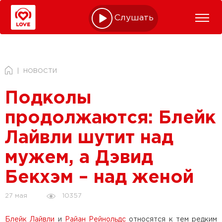
Слушать online
НОВОСТИ
Подколы
продолжаются: Блейк
Лайвли шутит над
мужем, а Дэвид
Бекхэм – над женой
10357
27 мая
Блейк Лайвли
и
Райан Рейнольдс
относятся к тем редким