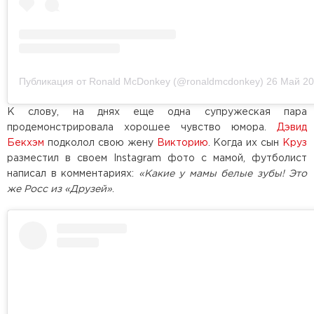
Публикация от Ronald McDonkey (@ronaldmcdonkey)
26 Май 202
К слову, на днях еще одна супружеская пара
продемонстрировала хорошее чувство юмора.
Дэвид
Бекхэм
подколол свою жену
Викторию
. Когда их сын
Круз
разместил в своем Instagram фото с мамой, футболист
написал в комментариях:
«Какие у мамы белые зубы! Это
же Росс из «Друзей»
.