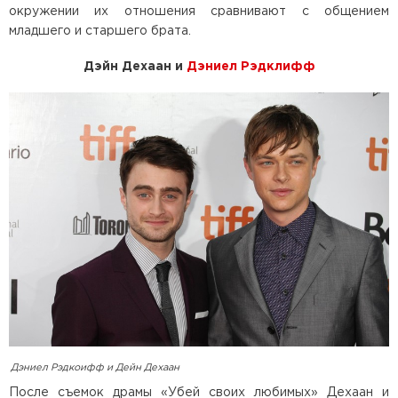
окружении их отношения сравнивают с общением
младшего и старшего брата.
Дэйн Дехаан и
Дэниел Рэдклифф
Дэниел Рэдкоифф и Дейн Дехаан
После съемок драмы «Убей своих любимых» Дехаан и