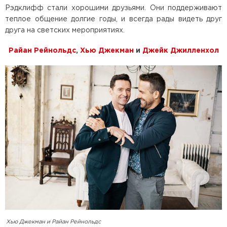
Рэдклифф стали хорошими друзьями. Они поддерживают
теплое общение долгие годы, и всегда рады видеть друг
друга на светских мероприятиях.
Райан Рейнольдс
,
Хью Джекман
и
Джейк Джилленхол
Хью Джекман и Райан Рейнольдс