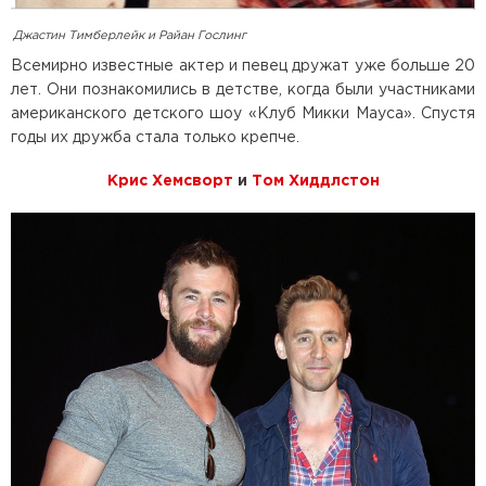
Джастин Тимберлейк и Райан Гослинг
Всемирно известные актер и певец дружат уже больше 20
лет. Они познакомились в детстве, когда были участниками
американского детского шоу «Клуб Микки Мауса». Спустя
годы их дружба стала только крепче.
Крис Хемсворт
и
Том Хиддлстон