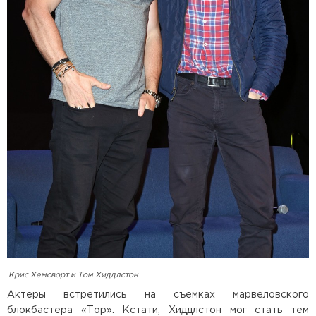
Крис Хемсворт и Том Хиддлстон
Актеры встретились на съемках марвеловского
блокбастера «Тор». Кстати, Хиддлстон мог стать тем