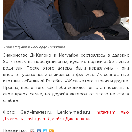
Тоби Магуайр и Леонардо ДиКаприо
Знакомство ДиКаприо и Магуайра состоялось в далеких
80-х годах на прослушивании, куда их водили заботливые
родители. После этого актеры были неразлучны – они
вместе тусовались и снимались в фильмах. Их совместные
картины - «Великий Гэтсби», «Жизнь этого парня» и другие.
Правда, после того как Тоби женился, он стал посвящать
свое время семье, но дружба актеров от этого не стала
слабее.
Фото: Gettyimages.ru, Legion-media.ru,
Instagram Хью
Джекмана
,
Instagram Джейка Джлленхола
Поделиться: