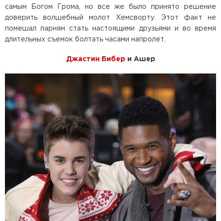
самым Богом Грома, но все же было принято решение
доверить волшебный молот Хемсворту. Этот факт не
помешал парням стать настоящими друзьями и во время
длительных съемок болтать часами напролет.
Джастин Бибер
и Ашер