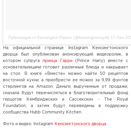
Публикация от Kensington Palace (@kensingtonroyal)
17 Сен 20
На официальной странице Instagram Кенсингтонского
дворца был опубликован анонсирующий видеоролик, в
котором супруга
принца Гарри
(Prince Harry) вместе с
основательницами готовит различные блюда и накрывает
на стол. В книге «Вместе» можно найти 50 рецептов
восточной кухни, а приобрести ее можно за 9,99 фунтов
стерлингов на Amazon. Деньги, вырученные от продажи,
сначала будут перечисляться в благотворительный фонд
герцогов Кембриджских и Сассекских - The Royal
Foundation, а затем будут переведены в поддержку
сообщества Hubb Community Kitchen.
Фото и видео: Instagram
Кенсингтонского дворца