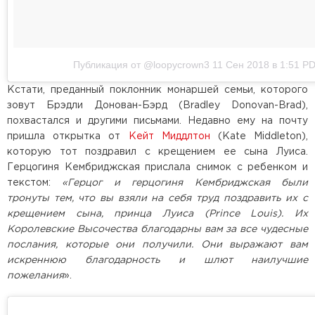
Публикация от @loopycrown3
11 Сен 2018 в 1:51 P
Кстати, преданный поклонник монаршей семьи, которого
зовут Брэдли Донован-Бэрд (Bradley Donovan-Brad),
похвастался и другими письмами. Недавно ему на почту
пришла открытка от
Кейт Миддлтон
(Kate Middleton),
которую тот поздравил с крещением ее сына Луиса.
Герцогиня Кембриджская прислала снимок с ребенком и
текстом:
«Герцог и герцогиня Кембриджская были
тронуты тем, что вы взяли на себя труд поздравить их с
крещением сына, принца Луиса (Prince Louis). Их
Королевские Высочества благодарны вам за все чудесные
послания, которые они получили. Они выражают вам
искреннюю благодарность и шлют наилучшие
пожелания
».