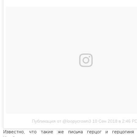
Публикация от @loopycrown3
10 Сен 2018 в 2:46 P
Известно, что такие же письма герцог и герцогиня