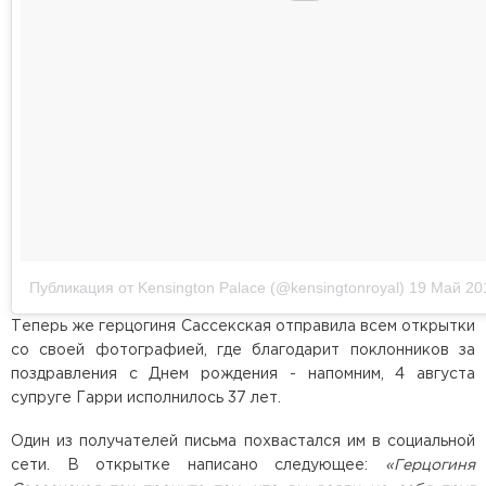
Публикация от Kensington Palace (@kensingtonroyal)
19 Май 20
Теперь же герцогиня Сассекская отправила всем открытки
со своей фотографией, где благодарит поклонников за
поздравления с Днем рождения - напомним, 4 августа
супруге Гарри исполнилось 37 лет.
Один из получателей письма похвастался им в социальной
сети. В открытке написано следующее:
«Герцогиня