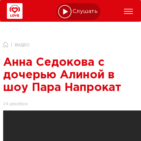
Слушать online
ВИДЕО
Анна Седокова с
дочерью Алиной в
шоу Пара Напрокат
24 декабря