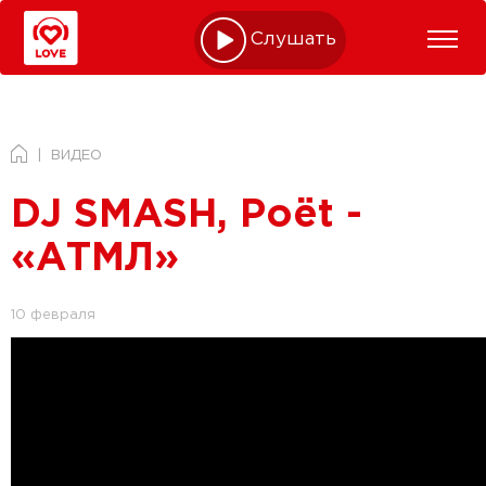
Слушать online
ВИДЕО
DJ SMASH, Poёt -
«АТМЛ»
10 февраля