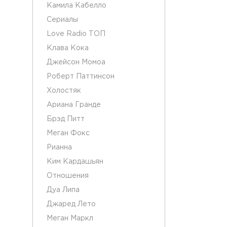
Камила Кабелло
Сериалы
Love Radio ТОП
Клава Кока
Джейсон Момоа
Роберт Паттинсон
Холостяк
Ариана Гранде
Брэд Питт
Меган Фокс
Рианна
Ким Кардашьян
Отношения
Дуа Липа
Джаред Лето
Меган Маркл