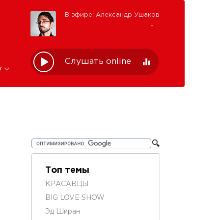
В эфире: Александр Ушаков
-
Слушать online
w
Топ темы
КРАСАВЦЫ
BIG LOVE SHOW
Эд Ширан