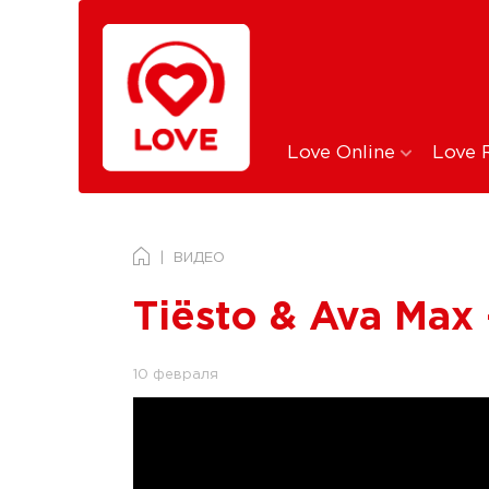
Love Online
Love 
ВИДЕО
Tiësto & Ava Max
10 февраля