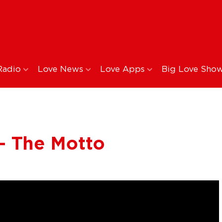
Radio
Love News
Love Apps
Big Love Sho
 - The Motto