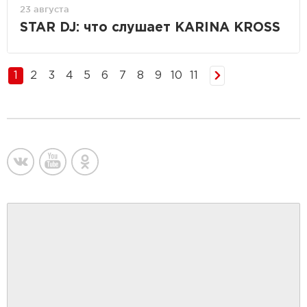
23 августа
STAR DJ: что слушает KARINA KROSS
1
2
3
4
5
6
7
8
9
10
11