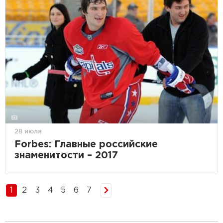
28 июля
Forbes: Главные российские
знаменитости – 2017
1
2
3
4
5
6
7