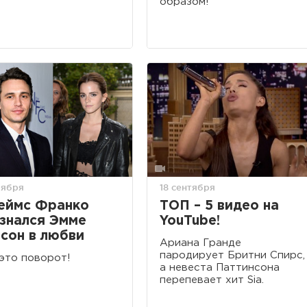
образом!
оября
18 сентября
еймс Франко
ТОП – 5 видео на
знался Эмме
YouTube!
сон в любви
Ариана Гранде
пародирует Бритни Спирс,
это поворот!
а невеста Паттинсона
перепевает хит Sia.