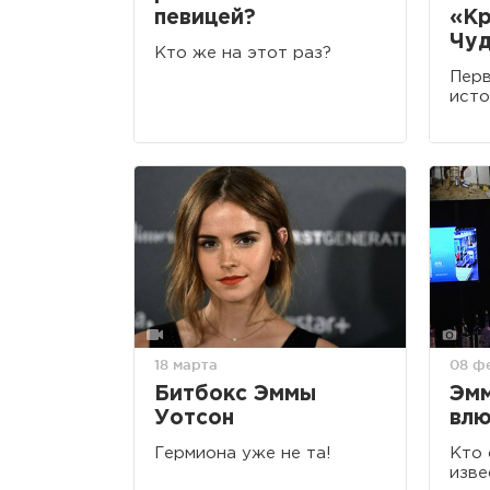
певицей?
«Кр
Чу
Кто же на этот раз?
Перв
исто
18 марта
08 ф
Битбокс Эммы
Эмм
Уотсон
влю
Гермиона уже не та!
Кто 
изве