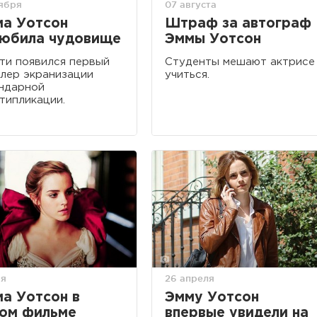
оября
07 августа
а Уотсон
Штраф за автограф
юбила чудовище
Эммы Уотсон
ти появился первый
Студенты мешают актрисе
лер экранизации
учиться.
ндарной
типликации.
ая
26 апреля
а Уотсон в
Эмму Уотсон
ом фильме
впервые увидели на