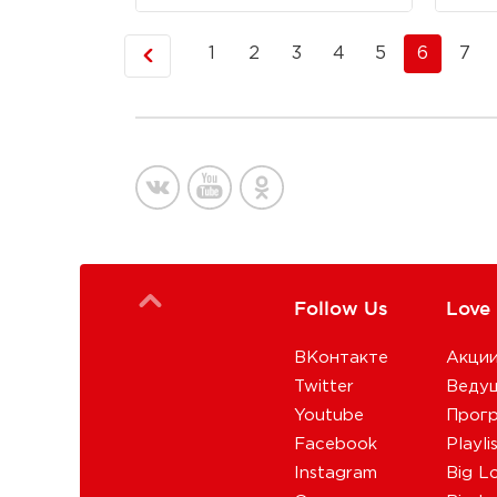
1
2
3
4
5
6
7
Follow Us
Love
ВКонтакте
Акци
Twitter
Веду
Youtube
Прог
Facebook
Playli
Instagram
Big L