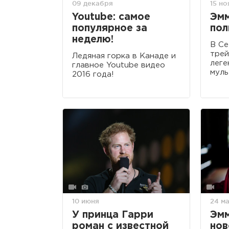
09 декабря
15 н
Youtube: самое
Эмм
популярное за
пол
неделю!
В Се
трей
Ледяная горка в Канаде и
леге
главное Youtube видео
муль
2016 года!
10 июня
24 м
У принца Гарри
Эмм
роман с известной
нов