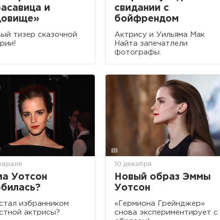
асавица и
свидании с
довище»
бойфрендом
ый тизер сказочной
Актрису и Уильяма Мак
рии!
Найта запечатлели
фотографы.
евраля
10 декабря
а Уотсон
Новый образ Эммы
билась?
Уотсон
стал избранником
«Гермиона Грейнджер»
стной актрисы?
снова экспериментирует с