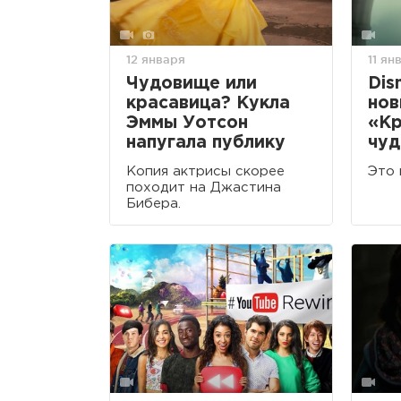
12 января
11 ян
Чудовище или
Dis
красавица? Кукла
нов
Эммы Уотсон
«Кр
напугала публику
чу
Копия актрисы скорее
Это 
походит на Джастина
Бибера.