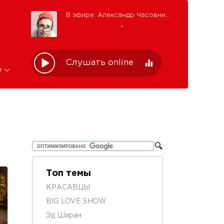
В эфире: Александр Часовников
-
Слушать online
w
Топ темы
КРАСАВЦЫ
BIG LOVE SHOW
Эд Ширан