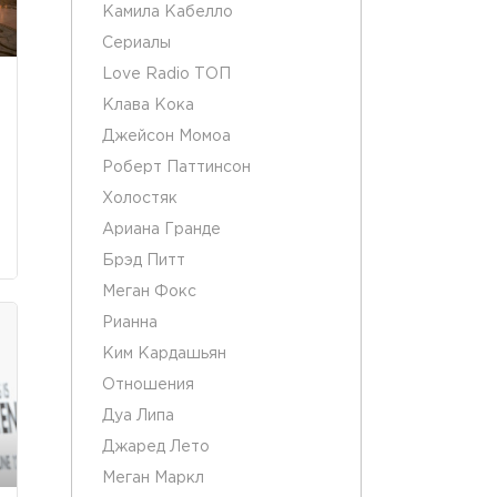
Камила Кабелло
Сериалы
Love Radio ТОП
Клава Кока
Джейсон Момоа
Роберт Паттинсон
Холостяк
Ариана Гранде
Брэд Питт
Меган Фокс
Рианна
Ким Кардашьян
Отношения
Дуа Липа
Джаред Лето
Меган Маркл