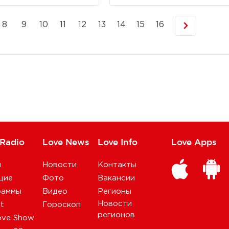
8
9
10
11
12
13
14
15
16
 Radio
Love News
Love Info
Love Apps
и
Новости
Контакты
щие
Фото
Вакансии
раммы
Видео
Регионы
Новости
st
Гороскоп
регионов
ove Show