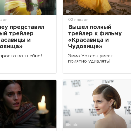
варя
02 января
ney представил
Вышел полный
ый трейлер
трейлер к фильму
асавицы и
«Красавица и
довища»
Чудовище»
просто волшебно!
Эмма Уотсон умеет
приятно удивлять!