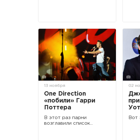
13 ноября
02 н
One Direction
Дж
«побили» Гарри
при
Поттера
Уот
В этот раз парни
Вот 
возглавили список...