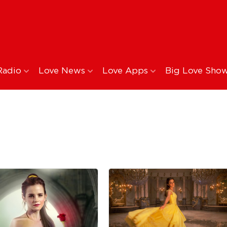
Radio
Love News
Love Apps
Big Love Sho