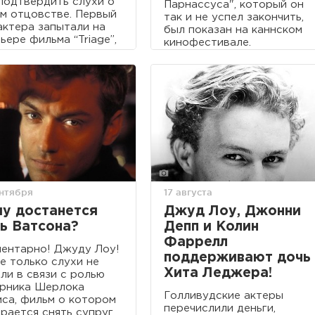
подтвердить слухи о
Парнассуса", который он
м отцовстве. Первый
так и не успел закончить,
актера запытали на
был показан на каннском
ьере фильма “Triage”,
кинофестивале.
гда он отвертелся
жанным “да”.
ентября
17 августа
у достанется
Джуд Лоу, Джонни
ь Ватсона?
Депп и Колин
Фаррелл
ентарно! Джуду Лоу!
поддерживают дочь
е только слухи не
Хита Леджера!
ли в связи с ролью
рника Шерлока
Голливудские актеры
са, фильм о котором
перечислили деньги,
рается снять супруг