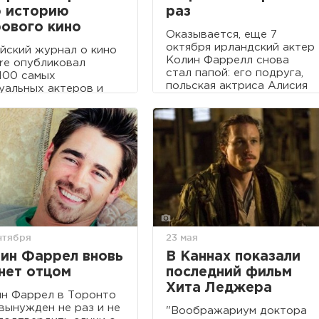
 историю
раз
ового кино
Оказывается, еще 7
октября ирландский актер
йский журнал о кино
Колин Фаррелл снова
re опубликовал
стал папой: его подруга,
100 самых
польская актриса Алисия
уальных актеров и
Бальчеда, родила
ис планеты за всю
мальчика - эту новость
рию мирового кино.
официально подтвердил
представитель Фарелла.
нтября
23 мая
ин Фаррел вновь
В Каннах показали
нет отцом
последний фильм
Хита Леджера
н Фаррел в Торонто
вынужден не раз и не
"Воображариум доктора