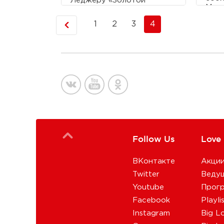
Леджеру «Золотой
Мадо
глобус» посмертно за его
последнюю роль в фильме
1
2
3
4
«Темный рыцарь».
Follow Us
Love
ВКонтакте
Акци
Twitter
Веду
Youtube
Прог
Facebook
Playli
Instagram
Big L