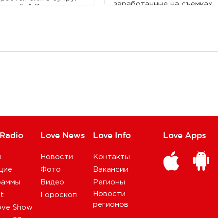
заработанные на съемках
нны Гай Ричи.
в новом фильме
"Воображариум доктора
Парнаса", двухлетней
дочери погибшего актера
Матильде.
 Radio
Love News
Love Info
Love Apps
и
Новости
Контакты
щие
Фото
Вакансии
раммы
Видео
Регионы
Новости
st
Гороскоп
регионов
ove Show