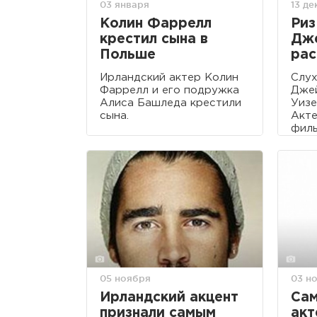
03 января
13 д
Колин Фаррелл
Риз
крестил сына в
Дже
Польше
рас
Ирландский актер Колин
Слух
Фаррелл и его подружка
Джей
Алиса Башледа крестили
Уизе
сына.
Акте
фил
серд
снял
Гилл
05 ноября
03 н
Ирландский акцент
Сам
признали самым
акт