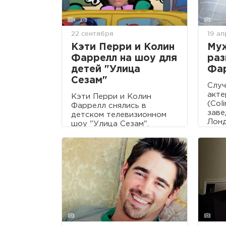
22 сентября
19 а
Кэти Перри и Колин
Му
Фаррелл на шоу для
раз
детей "Улица
Фа
Сезам"
Случ
акте
Кэти Перри и Колин
(Col
Фаррелл снялись в
заве
детском телевизионном
Лонд
шоу "Улица Сезам".