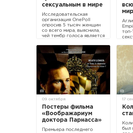
сексуальным в мире
всю
мир
Исследовательская
организация OnePoll
Агли
опросив 5 тысяч женщин
Empi
со всего мира, выяснила,
топ-
чей тембр голоса является
секс
самым завораживающим и
актр
манящим.
исто
09 октября
17 се
Постеры фильма
Кол
«Воображариум
ста
доктора Парнасса»
Коли
был 
Премьера последнего