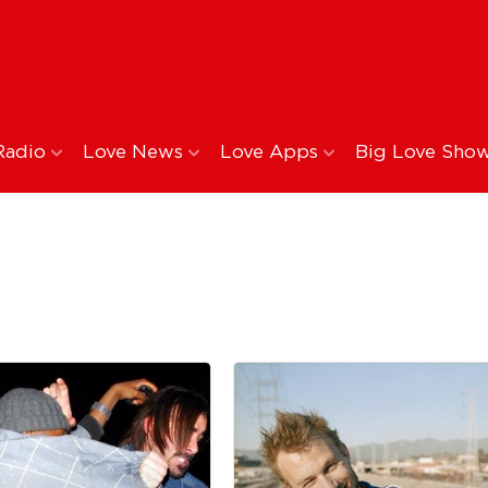
Radio
Love News
Love Apps
Big Love Sho