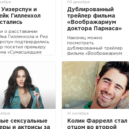
екабря
03 декабря
 Уизерспун и
Дублированный
йк Гилленхол
трейлер фильма
стались
«Воображариум
доктора Парнаса»
и о расставании
ка Гилленхола и Риз
Наконец можно
рспун подтвердились.
посмотреть
р посетил премьеру
дублированный трейлер
ьма «Сумасшедшее
фильма «Воображариум
це», в котором
доктора Парнаса», где в
ась его сестра Мэгги
своей последней роли Хит
енхол, без спутницы.
Леджер.
оября
31 октября
ые сексуальные
Колин Фаррелл стал
еры и актрисы за
отцом во второй