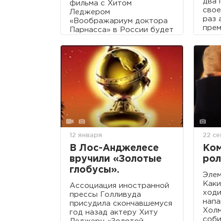
два 
фильма с Хитом
свое
Леджером
раз 
«Воображариум доктора
прем
Парнасса» в России будет
и то
только зимой.
сдер
12 января
22 с
В Лос-Анджелесе
Ком
вручили «Золотые
рол
глобусы».
Элем
Каки
Ассоциация иностранной
ходи
прессы Голливуда
напа
присудила скончавшемуся
Холм
год назад актеру Хиту
соби