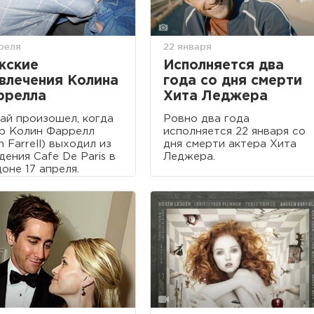
преля
22 января
жские
Исполняется два
влечения Колина
года со дня смерти
ррелла
Хита Леджера
ай произошел, когда
Ровно два года
р Колин Фаррелл
исполняется 22 января со
in Farrell) выходил из
дня смерти актера Хита
дения Cafe De Paris в
Леджера.
оне 17 апреля.