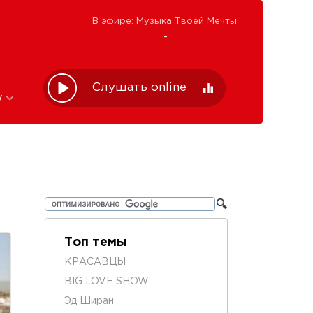
В эфире: Музыка Твоей Мечты
-
Слушать online
w
Топ темы
КРАСАВЦЫ
BIG LOVE SHOW
Эд Ширан