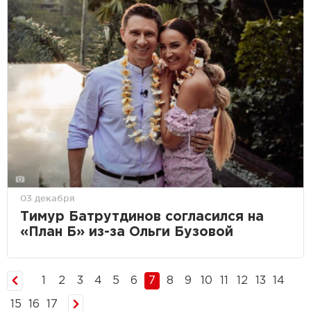
03 декабря
Тимур Батрутдинов согласился на
«План Б» из-за Ольги Бузовой
1
2
3
4
5
6
7
8
9
10
11
12
13
14
15
16
17