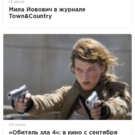
13 июля
Мила Йовович в журнале
Town&Country
03 июля
«Обитель зла 4»: в кино с сентября