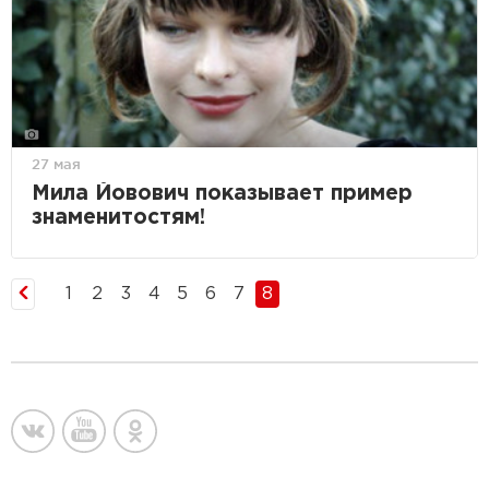
27 мая
Мила Йовович показывает пример
знаменитостям!
1
2
3
4
5
6
7
8