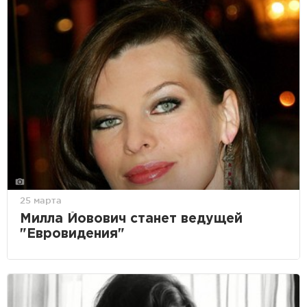
25 марта
Милла Йовович станeт ведущей
"Евровидения"