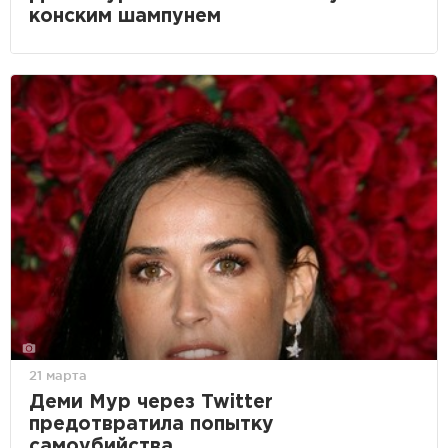
конским шампунем
21 марта
Деми Мур через Twitter
предотвратила попытку
самоубийства