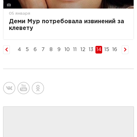
05 января
Деми Мур потребовала извинений за
клевету
4
5
6
7
8
9
10
11
12
13
14
15
16