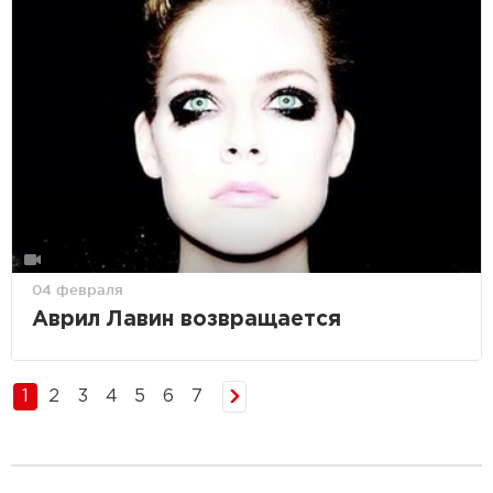
04 февраля
Аврил Лавин возвращается
1
2
3
4
5
6
7