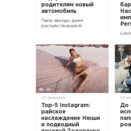
родителям новый
бар
автомобиль
Нас
имп
Папа звезды даже
Рег
расчувствовался!
Смот
07 февраля
30 д
Top-5 Instagram:
До 
райское
исп
наслаждение Нюши
пап
и подводный
ро