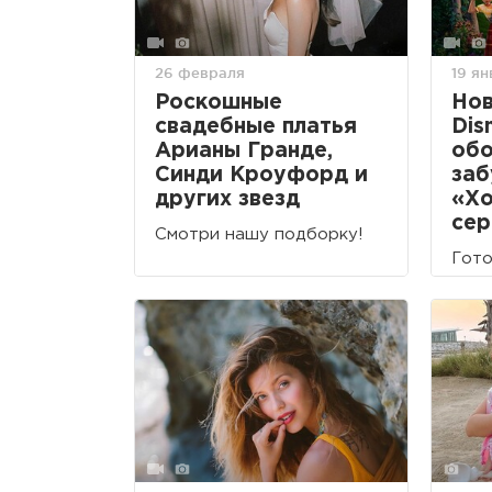
26 февраля
19 я
Роскошные
Нов
свадебные платья
Dis
Арианы Гранде,
обо
Синди Кроуфорд и
заб
других звезд
«Хо
сер
Смотри нашу подборку!
Гото