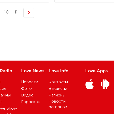
10
11
 Radio
Love News
Love Info
Love Apps
и
Новости
Контакты
щие
Фото
Вакансии
раммы
Видео
Регионы
Новости
st
Гороскоп
регионов
ove Show