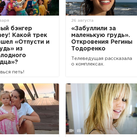
нваря
26 августа
ый бэнгер
«Забуллили за
ney! Какой трек
маленькую грудь».
шел «Отпусти и
Откровения Регины
удь» из
Тодоренко
лодного
Телеведущая рассказала
дца»?
о комплексах.
вься петь!