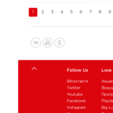
1
2
3
4
5
6
7
8
9
Follow Us
Love
ВКонтакте
Акци
Twitter
Веду
Youtube
Прог
Facebook
Playli
Instagram
Big L