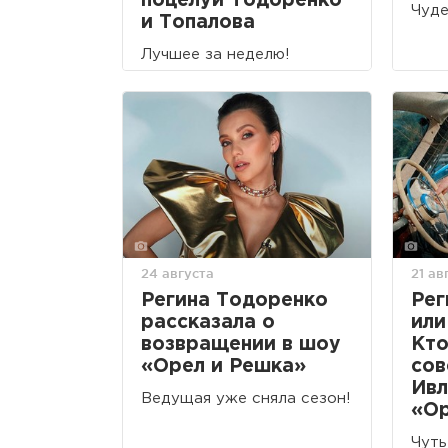
поцелуй Тодоренко
Чуде
и Топалова
Лучшее за неделю!
24 августа
21 ав
Регина Тодоренко
Рег
рассказала о
или
возвращении в шоу
Кто
«Орел и Решка»
сов
Ивл
Ведущая уже сняла сезон!
«Ор
Чуть