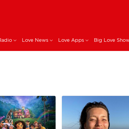
Radio
Love News
Love Apps
Big Love Sho