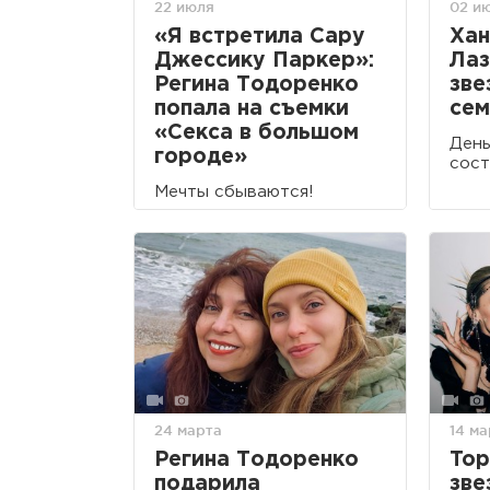
22 июля
02 и
«Я встретила Сару
Хан
Джессику Паркер»:
Лаз
Регина Тодоренко
зве
попала на съемки
сем
«Секса в большом
День
городе»
сост
Мечты сбываются!
24 марта
14 ма
Регина Тодоренко
Top
подарила
зве