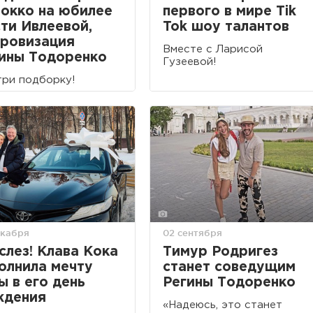
окко на юбилее
первого в мире Tik
ти Ивлеевой,
Tok шоу талантов
ровизация
Вместе с Ларисой
ины Тодоренко
Гузеевой!
ри подборку!
екабря
02 сентября
слез! Клава Кока
Тимур Родригез
олнила мечту
станет соведущим
ы в его день
Регины Тодоренко
ждения
«Надеюсь, это станет