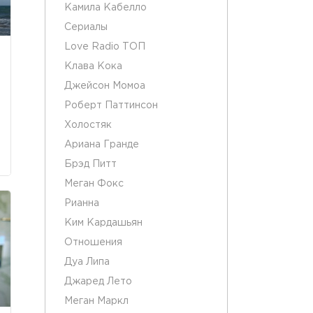
Камила Кабелло
Сериалы
Love Radio ТОП
Клава Кока
Джейсон Момоа
Роберт Паттинсон
Холостяк
Ариана Гранде
Брэд Питт
Меган Фокс
Рианна
Ким Кардашьян
Отношения
Дуа Липа
Джаред Лето
Меган Маркл