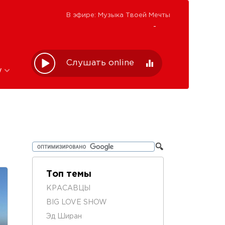
В эфире: Музыка Твоей Мечты
-
Слушать online
w
Топ темы
КРАСАВЦЫ
BIG LOVE SHOW
Эд Ширан