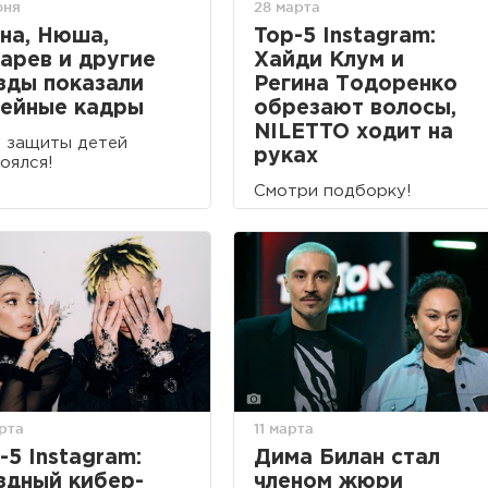
юня
28 марта
на, Нюша,
Top-5 Instagram:
арев и другие
Хайди Клум и
зды показали
Регина Тодоренко
ейные кадры
обрезают волосы,
NILETTO ходит на
 защиты детей
руках
оялся!
Смотри подборку!
рта
11 марта
-5 Instagram:
Дима Билан стал
здный кибер-
членом жюри