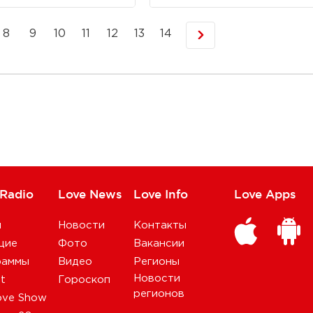
8
9
10
11
12
13
14
 Radio
Love News
Love Info
Love Apps
и
Новости
Контакты
щие
Фото
Вакансии
раммы
Видео
Регионы
Новости
st
Гороскоп
регионов
ove Show