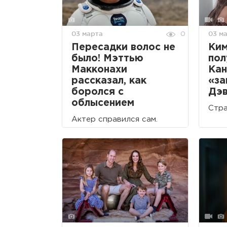
03 марта
03 м
0
Пересадки волос не
Ки
было! Мэттью
пол
Макконахи
Кан
рассказал, как
«за
боролся с
Дэв
облысением
Стра
Актер справился сам.