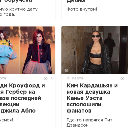
г обручена
Дианы
мую крутую дату
Фото внутри!
о года.
рта
01 марта
0
ди Кроуфорд и
Ким Кардашьян и
я Гербер на
новая девушка
азе последней
Канье Уэста
лекции
всполошили
рджила Абло
фанатов
емся!
Где-то напрягся Пит
Дэвидсон.