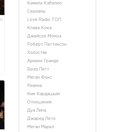
Камила Кабелло
Сериалы
Love Radio ТОП
0
Клава Кока
Джейсон Момоа
Роберт Паттинсон
Холостяк
Ариана Гранде
Брэд Питт
Меган Фокс
Рианна
Ким Кардашьян
Отношения
Дуа Липа
Джаред Лето
Меган Маркл