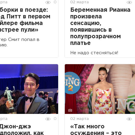
арта
02 марта
0
борки в поезде:
Беременная Рианна
д Питт в первом
произвела
йлере фильма
сенсацию,
стрее пули»
появившись в
полупрозрачном
ер Смит попал в
платье
ию.
Не надо стесняться!
арта
02 марта
0
 Джон-джэ
«Так много
дположил, как
осуждения – это