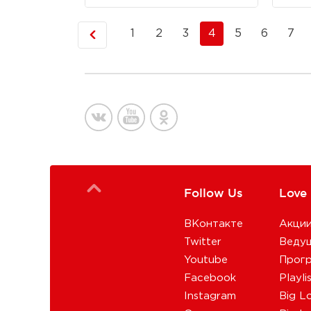
1
2
3
4
5
6
7
Follow Us
Love
ВКонтакте
Акци
Twitter
Веду
Youtube
Прог
Facebook
Playli
Instagram
Big L