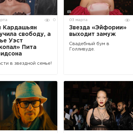
арта
03 марта
0
м Кардашьян
Звезда «Эйфории»
учила свободу, а
выходит замуж
ье Уэст
Свадебный бум в
копал» Пита
Голливуде.
идсона
сти в звездной семье!