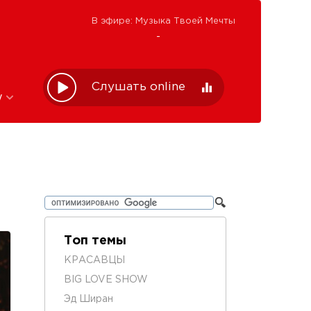
В эфире: Музыка Твоей Мечты
-
Слушать online
w
Топ темы
КРАСАВЦЫ
BIG LOVE SHOW
Эд Ширан