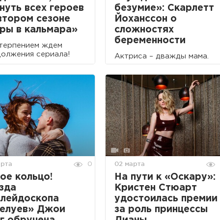
нуть всех героев
безумие»: Скарлетт
втором сезоне
Йоханссон о
ры в кальмара»
сложностях
беременности
терпением ждем
олжения сериала!
Актриса – дважды мама.
арта
02 марта
0
ое кольцо!
На пути к «Оскару»:
зда
Кристен Стюарт
лейдоскопа
удостоилась премии
елуев» Джои
за роль принцессы