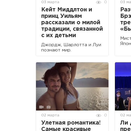
03 марта
03 м
0
Кейт Миддлтон и
Раз
принц Уильям
Брэ
рассказали о милой
тре
традиции, связанной
«Бы
с их детьми
Мист
Япон
Джордж, Шарлотта и Луи
познают мир.
02 марта
02 м
0
Улетная романтика!
Ли
Самые красивые
пре