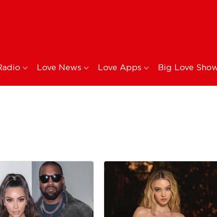
Radio
Love News
Love Apps
Big Love Sho