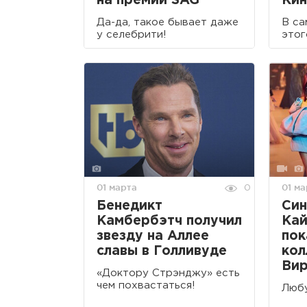
на премии SAG
Кин
Да-да, такое бывает даже
В са
у селебрити!
этог
01 марта
01 ма
0
Бенедикт
Син
Камбербэтч получил
Кай
звезду на Аллее
пок
славы в Голливуде
кол
Ви
«Доктору Стрэнджу» есть
чем похвастаться!
Любу