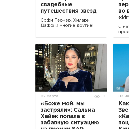
свадебные
вер
путешествия звезд
во 
«Иг
Софи Тернер, Хилари
Дафф и многие другие!
С не
прод
02 марта
02 м
0
«Боже мой, мы
Как
застряли»: Сальма
Зве
Хайек попала в
«Ка
забавную ситуацию
поц