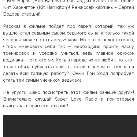
- Бен Барнс (Ben Barnes) и бастард из «Игры престолов»
Кит Харингтон (Kit Harington)! Режиссер картины - Сергей
Бодров-старший.
Рассказ в фильме пойдет про парня, который, так уж
вышло, стал седьмым сыном седьмого сына, а только такой
человек может стать ведьмаком. Но этого недостаточно,
чтобы именовать себя так — необходимо пройти массу
тренировок и усердно учиться, ведь главное оружие
ведьмака — это его ум. Хоть в народе их не любят, но кто-
то же обязан убивать нечисть, хранить землю от сил зла и
делать всю грязную работу? Юный Том Уорд попробует
стать тем самым учеником ведьмака.
Не упусти шанс посмотреть этот фильм раньше других!
Внимательно слушай Super Love Radio и приготовься
выигрывать пригласительные!