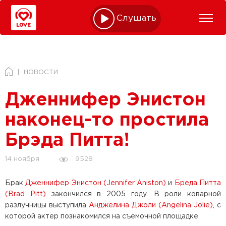
Слушать online
НОВОСТИ
Дженнифер Энистон
наконец-то простила
Брэда Питта!
9528
14 ноября
Брак
Дженнифер Энистон (Jennifer Aniston)
и
Бреда Питта
(Brad Pitt)
закончился в 2005 году. В роли коварной
разлучницы выступила
Анджелина Джоли (Angelina Jolie)
, с
которой актер познакомился на съемочной площадке.