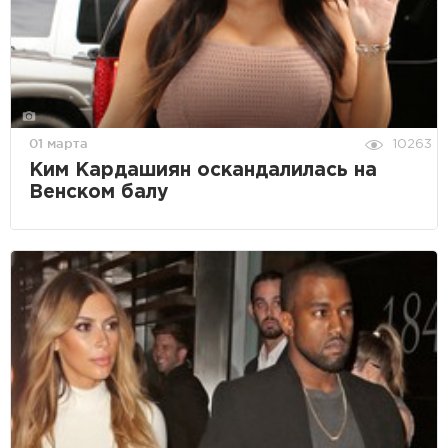
01 марта
10263
Ким Кардашиян оскандалилась на
Венском балу