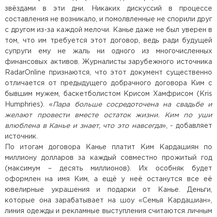
звёздами в эти дни. Никаких дискуссий в процессе
составления не возникало, и помолвленные не спорили друг
с другом из-за каждой мелочи. Канье даже не был уверен в
том, что им требуется этот договор, ведь ради будущей
супруги ему не жаль ни одного из многочисленных
финансовых активов. Журналисты зарубежного источника
RadarOnline признаются, что этот документ существенно
отличается от предыдущего добрачного договора Ким с
бывшим мужем, баскетболистом Крисом Хамфрисом (Kris
Humphries). «
Пара больше сосредоточена на свадьбе и
желают провести вместе остаток жизни. Ким по уши
влюблена в Канье и знает, что это навсегда
», - добавляет
источник.
По итогам договора Канье платит Ким Кардашиян по
миллиону долларов за каждый совместно прожитый год
(максимум – десять миллионов). Их особняк будет
оформлен на имя Ким, а ещё у неё останутся все её
ювелирные украшения и подарки от Канье. Деньги,
которые она зарабатывает на шоу «Семья Кардашиан»,
линия одежды и рекламные выступления считаются личным