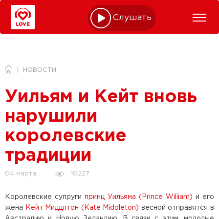
Слушать online
НОВОСТИ
Уильям и Кейт вновь
нарушили
королевские
традиции
10227
04 марта
Королевские супруги
принц Уильяма (Prince William)
и его
жена
Кейт Миддлтон (Kate Middleton)
весной отправятся в
Австралию и Новую Зеландию. В связи с этим, молодые