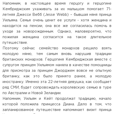
Напомним, в настоящее время герцогу и герцогине
Кембриджским ухаживать за их малышом помогает 71-
летняя Джесси Вебб (Jesse Webb) – бывшая няня принца
Уильяма. Семья очень ценит ее услуги - хотя женщина и
находится на пенсии, она все же согласилась помочь в
уходе за новорожденным. Однако, маловероятно, что
пожилая женщина согласится на такое длительное
путешествие.
Поэтому сейчас семейство монархов решило взять
молодую няню, тем самым вновь нарушив традиции
британских монархов. Герцогиня Кембриджская вместе с
супругом принцем Уильямом наняла в качестве помощницы
для присмотра за принцем Джорджем вовсе не опытную
британку, как это было принято ранее, а молодую
иностранку. Именно эта 22-летняя девушка, как сообщает
ряд СМИ, будет сопровождать королевскую семью в туре
по Австралии и Новой Зеландии.
Напомним, Уильям и Кейт продолжат традицию, начало
которой положила принцесса Диана. Дело в том, что
запланированное путешествие напоминает визит принца