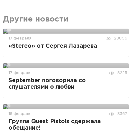
Другие новости
17 февраля
28806
«Stereo» от Сергея Лазарева
17 февраля
8225
September поговорила со
слушателями о любви
15 февраля
8367
Группа Quest Pistols сдержала
обещание!