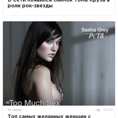
В Сети появился снимок Тома Круза в
роли рок-звезды
19 июня
13030
Топ самых желанных женщин с