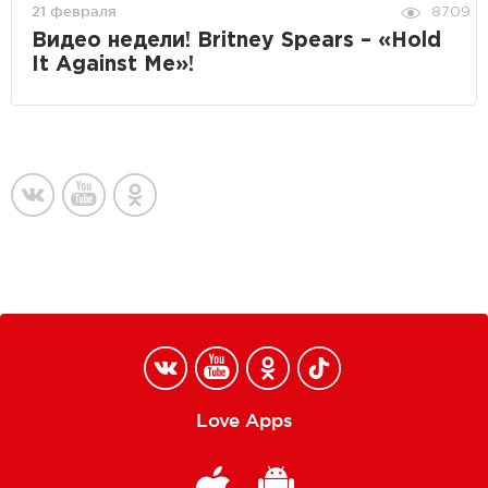
21 февраля
8709
Видео недели! Britney Spears – «Hold
It Against Me»!
Love Apps