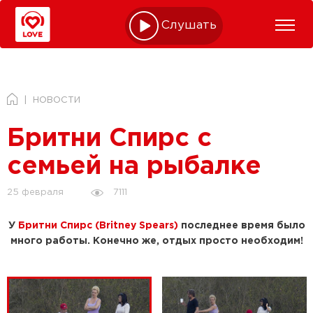
Слушать online
НОВОСТИ
Бритни Спирс с
семьей на рыбалке
7111
25 февраля
У
Бритни Спирс (Britney Spears)
последнее время было
много работы. Конечно же, отдых просто необходим!