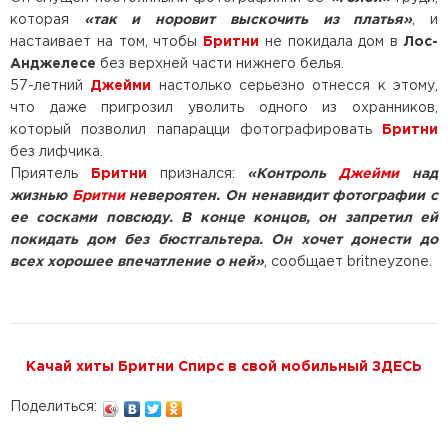
которая
«так и норовит выскочить из платья»
, и
настаивает на том, чтобы
Бритни
не покидала дом в
Лос-
Анджелесе
без верхней части нижнего белья.
57-летний
Джейми
настолько серьезно отнесся к этому,
что даже пригрозил уволить одного из охранников,
который позволил папарацци фотографировать
Бритни
без лифчика.
Приятель
Бритни
признался:
«Контроль
Джейми
над
жизнью
Бритни
невероятен. Он ненавидит фотографии с
ее сосками повсюду. В конце концов, он запретил ей
покидать дом без бюстгальтера. Он хочет донести до
всех хорошее впечатление о ней»
, сообщает britneyzone.
Качай хиты Бритни Спирс в свой мобильный ЗДЕСЬ
Поделиться: