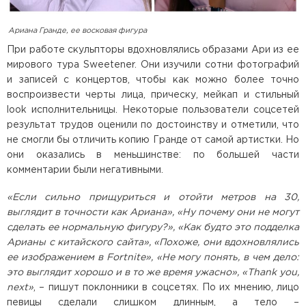
Ариана Гранде, ее восковая фигура
При работе скульпторы вдохновлялись образами Ари из ее
мирового тура Sweetener. Они изучили сотни фотографий
и записей с концертов, чтобы как можно более точно
воспроизвести черты лица, прическу, мейкап и стильный
look исполнительницы. Некоторые пользователи соцсетей
результат трудов оценили по достоинству и отметили, что
не смогли бы отличить копию Гранде от самой артистки. Но
они оказались в меньшинстве: по большей части
комментарии были негативными.
«Если сильно прищуриться и отойти метров на 30,
выглядит в точности как Ариана», «Ну почему они не могут
сделать ее нормальную фигуру?», «Как будто это подделка
Арианы с китайского сайта», «Похоже, они вдохновлялись
ее изображением в Fortnite», «Не могу понять, в чем дело:
это выглядит хорошо и в то же время ужасно», «Thank you,
next»
, – пишут поклонники в соцсетях. По их мнению, лицо
певицы сделали слишком длинным, а тело –