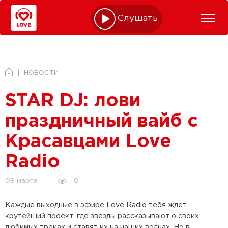
Слушать online
НОВОСТИ
STAR DJ: лови
праздничный вайб с
Красавцами Love
Radio
0
08 марта
Каждые выходные в эфире Love Radio тебя ждет
крутейший проект, где звезды рассказывают о своих
любимых треках и ставят их на наших волнах. Но в