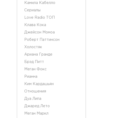
Камила Кабелло
Сериалы
Love Radio ТОП
Клава Кока
Джейсон Момоа
Роберт Паттинсон
Холостяк
Ариана Гранде
Брэд Питт
Меган Фокс
Рианна
Ким Кардашьян
Отношения
Дуа Липа
Джаред Лето
Меган Маркл