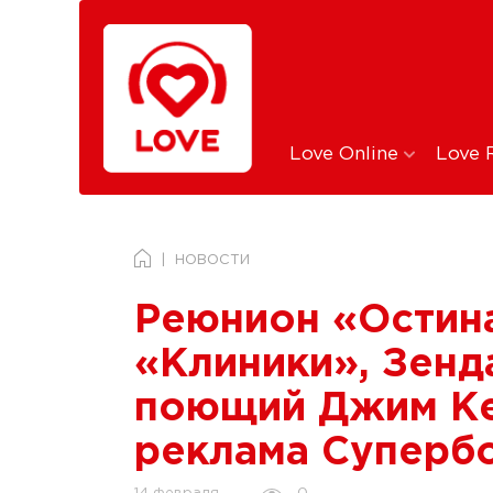
Love Online
Love 
НОВОСТИ
Реюнион «Остина
«Клиники», Зенд
поющий Джим Ке
реклама Суперб