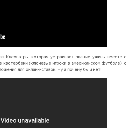
з Клеопатры, которая устраивает званые ужины вместе с
е квотербеки (ключевые игроки в американском футболе), с
жения для онлайн-ставок. Ну а почему бы и нет!