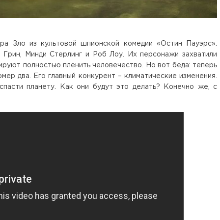
ра Зло из культовой шпионской комедии «Остин Пауэрс».
 Грин, Минди Стерлинг и Роб Лоу. Их персонажи захватили
нируют полностью пленить человечество. Но вот беда: теперь
мер два. Его главный конкурент – климатические изменения.
спасти планету. Как они будут это делать? Конечно же, с