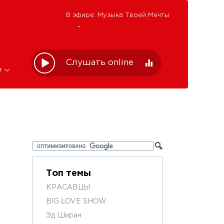
В эфире: Музыка Твоей Мечты
-
Слушать online
w
Топ темы
КРАСАВЦЫ
BIG LOVE SHOW
Эд Ширан