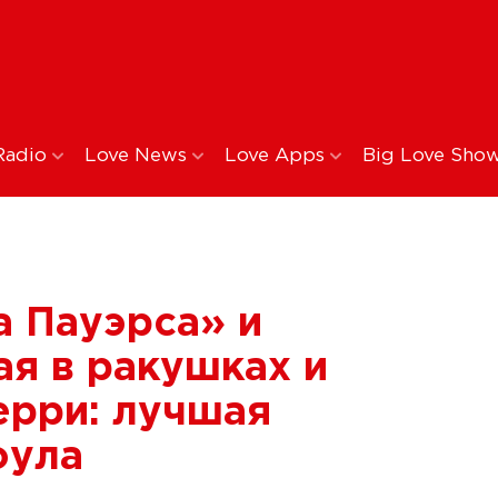
Radio
Love News
Love Apps
Big Love Sho
 Пауэрса» и
ая в ракушках и
рри: лучшая
оула