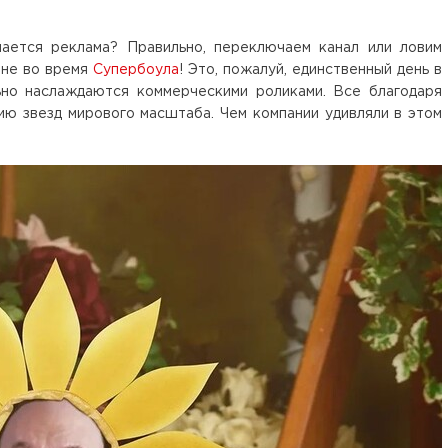
нается реклама? Правильно, переключаем канал или ловим
 не во время
Супербоула
! Это, пожалуй, единственный день в
льно наслаждаются коммерческими роликами. Все благодаря
ию звезд мирового масштаба. Чем компании удивляли в этом