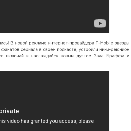
ись! В новой рекламе интернет-провайдера T-Mobile звезды
 фанатов сериала в своем подкасте, устроили мини-реюнион
рее включай и наслаждайся новым дуэтом Зака Браффа и