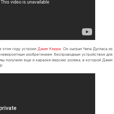
в этом году устроил
Джим Керри
. Он сыграл Чипа Дугласа из
 невероятным изобретением: беспроводным устройством для
 мы получили еще и караоке-версию ролика, в которой Джим
d!