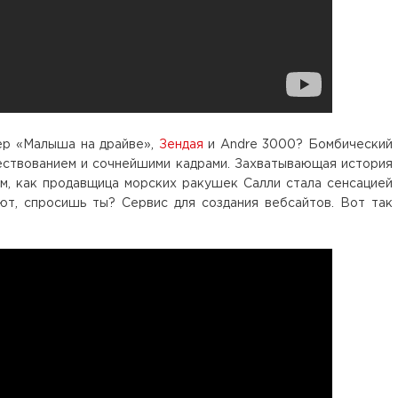
ер «Малыша на драйве»,
Зендая
и Andre 3000? Бомбический
вествованием и сочнейшими кадрами. Захватывающая история
ом, как продавщица морских ракушек Салли стала сенсацией
ют, спросишь ты? Сервис для создания вебсайтов. Вот так