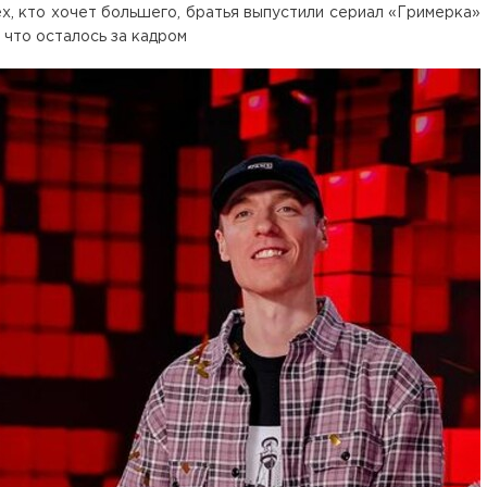
х, кто хочет большего, братья выпустили сериал «Гримерка»
 что осталось за кадром