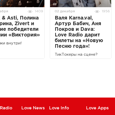
кабря
02 декабря
1409
1956
k & Asti, Полина
Валя Karna.val,
рина, Zivert и
Артур Бабич, Аня
ие победители
Покров и Dava:
мии «Виктория»
Love Radio дарит
билеты на «Новую
ки внутри!
Песню года»!
ТикТокеры на сцене?
 Radio
Love News
Love Info
Love Apps