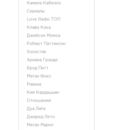
Камила Кабелло
Сериалы
Love Radio ТОП
Клава Кока
Джейсон Момоа
Роберт Паттинсон
Холостяк
Ариана Гранде
Брэд Питт
Меган Фокс
Рианна
Ким Кардашьян
Отношения
Дуа Липа
Джаред Лето
Меган Маркл