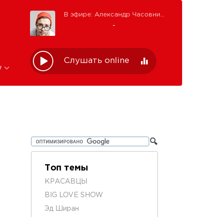
В эфире: Александр Часовников
-
Слушать online
w
Топ темы
КРАСАВЦЫ
BIG LOVE SHOW
Эд Ширан