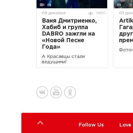
09 декабря
03 де
1460
Ваня Дмитриенко,
Arti
Хабиб и группа
Гага
DABRO зажгли на
друг
«Новой Песне
пре
Года»
Фоточ
А Красавцы стали
ведущими!
Follow Us
Love