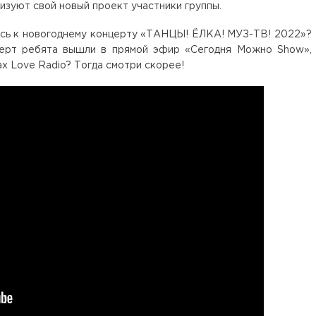
ризуют свой новый проект участники группы.
лись к новогоднему концерту «ТАНЦЫ! ЁЛКА! МУЗ-ТВ! 2022»?
церт ребята вышли в прямой эфир «Сегодня Можно Show»,
х Love Radio? Тогда смотри скорее!