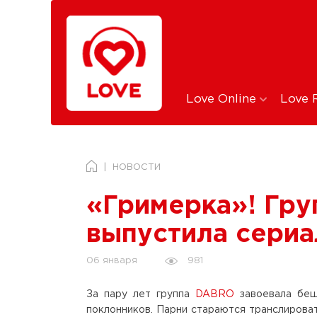
Love Online
Love 
НОВОСТИ
«Гримерка»! Гр
выпустила сериа
981
06 января
За пару лет группа
DABRO
завоевала беш
поклонников. Парни стараются транслировать