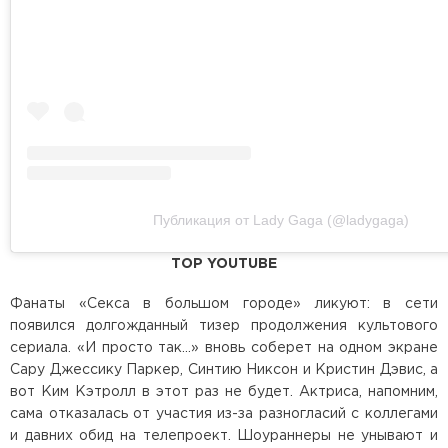
Публикация от Lady Gaga (@ladygaga)
TOP YOUTUBE
Фанаты «Секса в большом городе» ликуют: в сети
появился долгожданный тизер продолжения культового
сериала. «И просто так...» вновь соберет на одном экране
Сару Джессику Паркер, Синтию Никсон и Кристин Дэвис, а
вот Ким Кэтролл в этот раз не будет. Актриса, напомним,
сама отказалась от участия из-за разногласий с коллегами
и давних обид на телепроект. Шоураннеры не унывают и