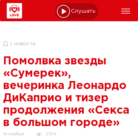
Слушать online
НОВОСТИ
Помолвка звезды
«Сумерек»,
вечеринка Леонардо
ДиКаприо и тизер
продолжения «Секса
в большом городе»
2354
14 ноября