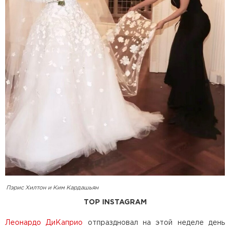
Пэрис Хилтон и Ким Кардашьян
TOP INSTAGRAM
Леонардо ДиКаприо
отпраздновал на этой неделе день