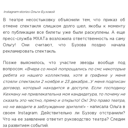
Instagram-stories Ольги Бузовой
В театре несостыковку объяснили тем, что приказ об
отмене спектакля слишком долго шел, якобы к моменту
его публикации все билеты уже были раскуплены. А еще
пресс-служба МХАТа возложила ответственность на саму
Ольгу! Они считают, что Бузова поздно начала
рекламировать спектакль.
Позже выяснилось, что участие звезды вообще под
вопросом.
«Вчера со мной попрощались по смс некоторые
ребята из нашего коллектива, хотя в графике у меня
стояли спектакли 2 ноября и 23 декабря…У меня подписан
договор, который находится в доступе. Если господину
Кехману не привлекательна моя кандидатура, то почему не
сказать это честно, прямо и открыто! Ок! Это право театра,
но не вводите в заблуждение зрителя!»
- написала Ольга в
своем Instagram. Действительно ли Бузову отстранили?
Что на ее заявление ответит руководство театра? Следим
за развитием событий.